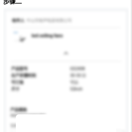
步骤二
收件人
中山市格声电器有限公司
led ceiling fans
产品型号
GS2408
生产所需时间
30-50 日
可订造
可以
尺寸
52Inch
产品规格
请提供您对产品的特定要求。
瓦特 (W)