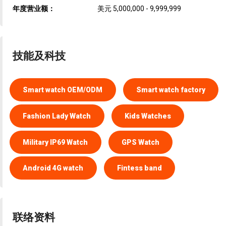
年度营业额：
美元 5,000,000 - 9,999,999
技能及科技
Smart watch OEM/ODM
Smart watch factory
Fashion Lady Watch
Kids Watches
Military IP69 Watch
GPS Watch
Android 4G watch
Fintess band
联络资料