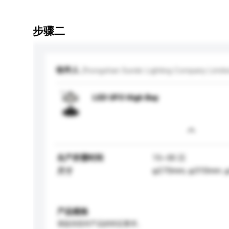
步骤二
收件人
Zhongshan Sunde Lighting Company Limit
LED UFO High Bay
生产所需时间
15~30 日
φ270mm, φ310mm ,
尺寸
产品规格
请提供您对产品的特定要求。