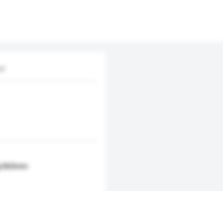
ed
φ360mm