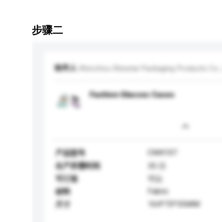
步骤二
收件人
Wenzhou Shinetai Packaging Products Co., 
Fashion Glasses Cases
CM4107
产品型号
生产所需时间
35 日
可订造
可以
Fabric
材料
164*70*35MM
尺寸