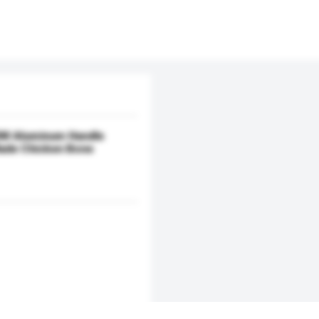
M Aluminum Handle
lade Chicken Bone