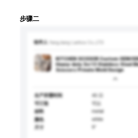
步骤二
收件人
YangJiang Lanhox Co.,LTD
KITCHEN SCISSOR Custom OEM/OD
Heavy-duty 3cr13 Stainless Steel B
Scissors Private Mold Design
生产所需时间
45 日
可订造
可以
metal
材料
white
颜色
9"
尺寸