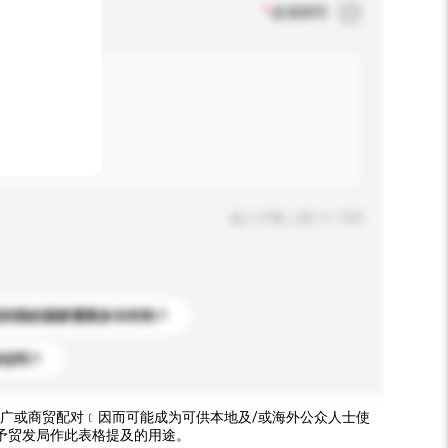
*
必须填写
输入字数上限: 0 / 500
送到我的国家需要多长时间？
标志吗？
广或商贸配对﹝因而可能成为可供本地及/或海外公众人士使
予贸发局作此表格提及的用途。