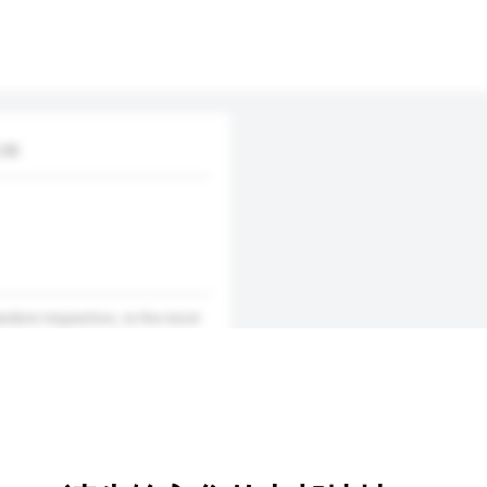
td.
andom Inspection, is the most
’s quality level. It normally
t 80% of goods packed into