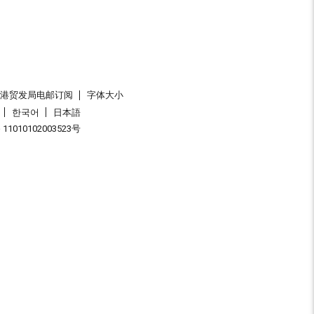
香港贸发局电邮订阅
字体大小
한국어
日本語
1010102003523号