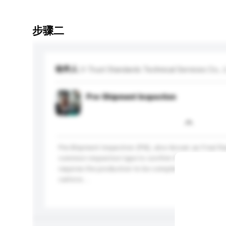
步骤二
收件人
V-Trust Standards Technical Services Co., L
Pre-Shipment Inspection
Pre-Shipment Inspection (PSI), also known as Final R
common inspection type to confirm the whole shipment
requires the production to be completed and at leas
cartons....
更多...