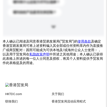
请问有什么运送方式可以选择？
请问你的产品是否支持定制？
本人确认已阅读及同意香港贸易发展局(“贸发局”)的
使用条款
及确定
香港贸易发展局可将上述资料编入其全部或任何资料库内作为直接推
广或商贸配对﹝因而可能成为可供本地及/或海外公众人士使用﹞，
以及用于贸发局在
私隐政策声明
中所述之其他用途；本人确认已获得
此表格上所述的每一位人士同意及授权，将其个人资料提供予贸发局
作此表格提及的用途。
HKTDC.com
关于我们
联络我们
香港贸发局流动应用程式