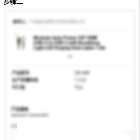
步骤二
收件人
广州超好麦电子科技有限公司
Mcdodo Auto Power Off 100W
USB-C to USB-C with Breathing
Light LED Display Data Cable 1.2m
产品型号
CA-668
生产所需时间
1-3 日
可订造
可以
产品规格
请提供您对产品的特定要求。
应用
新增/删除选项