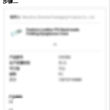
步骤二
收件人
Wenzhou Shinetai Packaging Products Co., Ltd.
Fashion Leather PU Hand made
Folding Eyeglasses Case
产品型号
CH5382
生产所需时间
35 日
可订造
可以
材料
PU
尺寸
158*55*44MM
产品规格
请提供您对产品的特定要求。