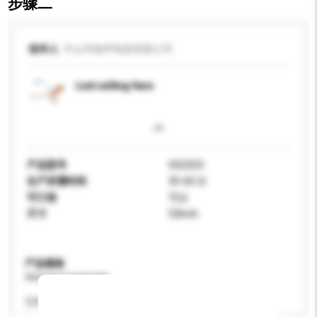
步骤二
收件人
中山市格声电器有限公司
Led ceiling fans
产品型号
GS2253
生产所需时间
35-60 日
可订造
可以
尺寸
52Inch
产品规格
请提供您对产品的特定要求。
瓦特 (W)