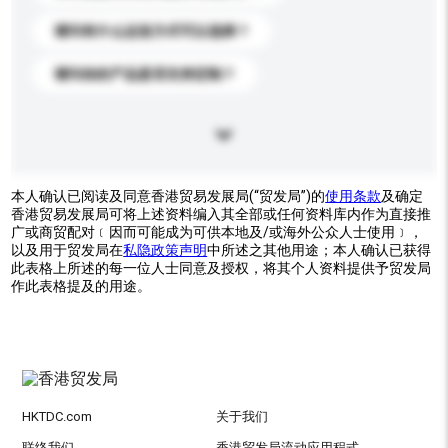
请问有什么运送方式可以选择？
请问你的产品是否支持定制？
本人确认已阅读及同意香港贸易发展局(“贸发局”)的
使用条款
及确定
香港贸易发展局可将上述资料编入其全部或任何资料库内作为直接推
广或商贸配对﹝因而可能成为可供本地及/或海外公众人士使用﹞，
以及用于贸发局在
私隐政策声明
中所述之其他用途；本人确认已获得
此表格上所述的每一位人士同意及授权，将其个人资料提供予贸发局
作此表格提及的用途。
HKTDC.com
关于我们
联络我们
香港贸发局流动应用程式