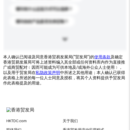
请问有什么运送方式可以选择？
请问你的产品是否支持定制？
本人确认已阅读及同意香港贸易发展局(“贸发局”)的
使用条款
及确定
香港贸易发展局可将上述资料编入其全部或任何资料库内作为直接推
广或商贸配对﹝因而可能成为可供本地及/或海外公众人士使用﹞，
以及用于贸发局在
私隐政策声明
中所述之其他用途；本人确认已获得
此表格上所述的每一位人士同意及授权，将其个人资料提供予贸发局
作此表格提及的用途。
HKTDC.com
关于我们
联络我们
香港贸发局流动应用程式