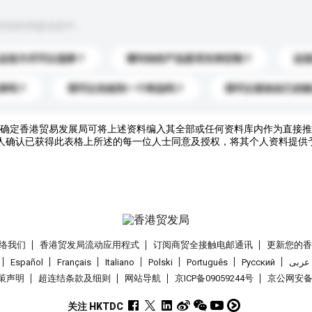
到你的询盘信息中。
运送方式可以选择？
请问你的产品是否支持定制？
运
录吗？
我可以先收到一个样品吗？
我可以添加自己的
确定香港贸易发展局可将上述资料编入其全部或任何资料库内作为直接推
人确认已获得此表格上所述的每一位人士同意及授权，将其个人资料提供
络我们
香港贸发局流动应用程式
订阅商贸全接触电邮通讯
更新您的
Español
Français
Italiano
Polski
Português
Pусский
عربى
策声明
超连结条款及细则
网站导航
京ICP备09059244号
京公网安备 1
关注 HKTDC