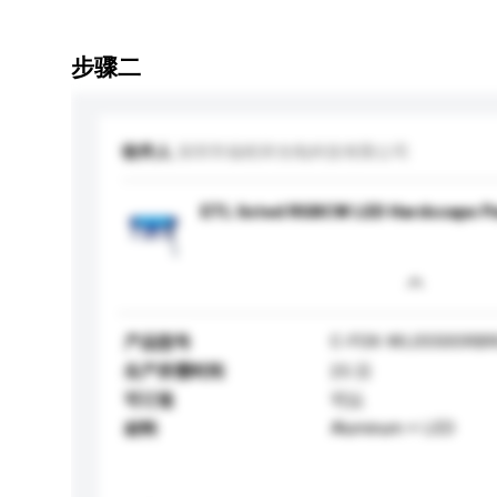
步骤二
收件人
深圳市福程祥光电科技有限公司
ETL listed RGBCW LED Hardscape Pa
C-FOX-WL0550ORB
产品型号
生产所需时间
25 日
可订造
可以
Aluminum + LED
材料