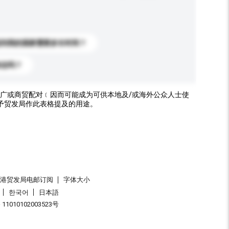
送到我的国家需要多长时间？
标志吗？
广或商贸配对﹝因而可能成为可供本地及/或海外公众人士使
予贸发局作此表格提及的用途。
香港贸发局电邮订阅
字体大小
한국어
日本語
1010102003523号