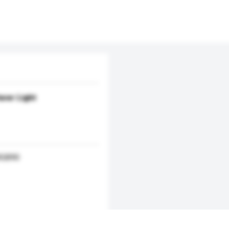
ver Light
RGB90