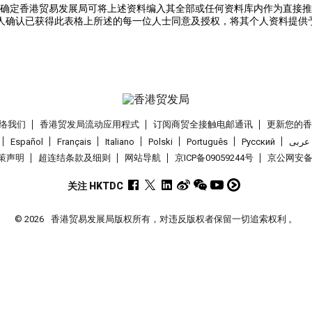
确定香港贸易发展局可将上述资料编入其全部或任何资料库内作为直接推
人确认已获得此表格上所述的每一位人士同意及授权，将其个人资料提供
络我们
香港贸发局流动应用程式
订阅商贸全接触电邮通讯
更新您的
Español
Français
Italiano
Polski
Português
Pусский
عربى
策声明
超连结条款及细则
网站导航
京ICP备09059244号
京公网安备 1
关注 HKTDC
© 2026
香港贸易发展局版权所有，对违反版权者保留一切追索权利 。