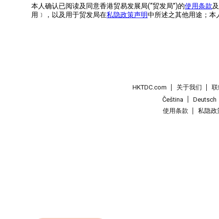
本人确认已阅读及同意香港贸易发展局(“贸发局”)的
使用条款
及
用﹞，以及用于贸发局在
私隐政策声明
中所述之其他用途；本
HKTDC.com
关于我们
联
Čeština
Deutsch
使用条款
私隐政