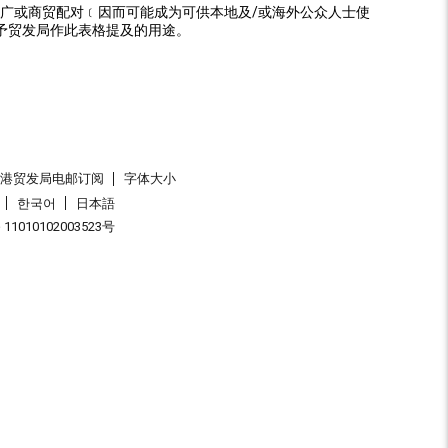
广或商贸配对﹝因而可能成为可供本地及/或海外公众人士使
予贸发局作此表格提及的用途。
香港贸发局电邮订阅
字体大小
한국어
日本語
1010102003523号