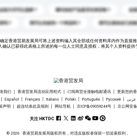
运送方式可以选择？
请问你的产品是否支持定制？
运
录吗？
我可以先收到一个样品吗？
我可以添加自己的
确定香港贸易发展局可将上述资料编入其全部或任何资料库内作为直接推
人确认已获得此表格上所述的每一位人士同意及授权，将其个人资料提供
络我们
香港贸发局流动应用程式
订阅商贸全接触电邮通讯
更新您的
Español
Français
Italiano
Polski
Português
Pусский
عربى
策声明
超连结条款及细则
网站导航
京ICP备09059244号
京公网安备 1
关注 HKTDC
© 2026
香港贸易发展局版权所有，对违反版权者保留一切追索权利 。