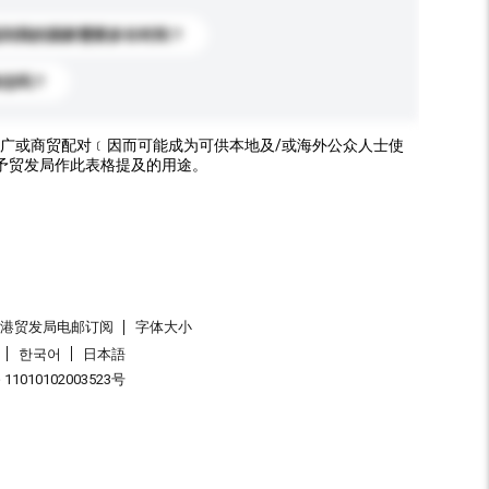
送到我的国家需要多长时间？
标志吗？
广或商贸配对﹝因而可能成为可供本地及/或海外公众人士使
予贸发局作此表格提及的用途。
香港贸发局电邮订阅
字体大小
한국어
日本語
1010102003523号