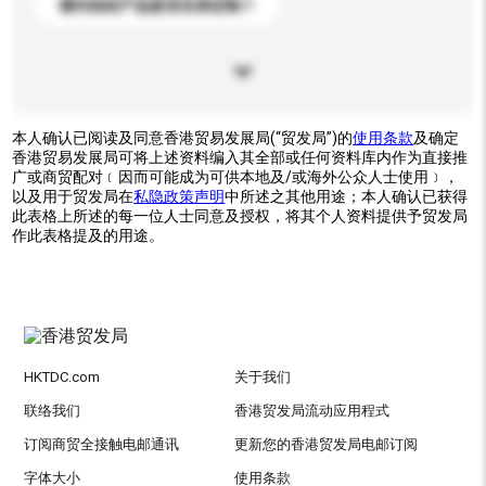
请问你的产品是否支持定制？
本人确认已阅读及同意香港贸易发展局(“贸发局”)的
使用条款
及确定
香港贸易发展局可将上述资料编入其全部或任何资料库内作为直接推
广或商贸配对﹝因而可能成为可供本地及/或海外公众人士使用﹞，
以及用于贸发局在
私隐政策声明
中所述之其他用途；本人确认已获得
此表格上所述的每一位人士同意及授权，将其个人资料提供予贸发局
作此表格提及的用途。
HKTDC.com
关于我们
联络我们
香港贸发局流动应用程式
订阅商贸全接触电邮通讯
更新您的香港贸发局电邮订阅
字体大小
使用条款