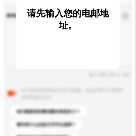
请先输入您的电邮地
查询内容
*
必须填写
址。
输入字数上限: 0 / 500
以下是其他买家提出的常见问题。点击以将它们添加到
你的询盘信息中。
你们能提供的最优惠价格是多少？
请问有什么运送方式可以选择？