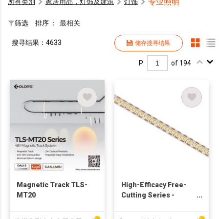
专业照明
所有类別
家居用品，灯饰及建筑
灯饰
筛选
排序 ：
最相关
搜寻结果：4633
储存搜寻结果
P.
of 194
Magnetic Track TLS-
High-Efficacy Free-
MT20
Cutting Series -
140lm/W 24V
240LED/M - 9677