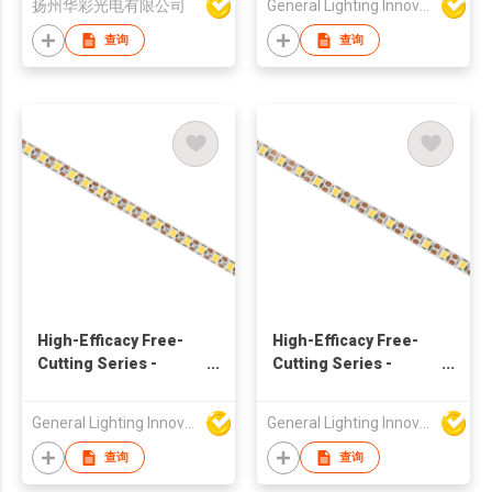
扬州华彩光电有限公司
General Lighting Innovation Limited
查询
查询
High-Efficacy Free-
High-Efficacy Free-
Cutting Series -
Cutting Series -
150lm/W 12V
140lm/W 24V
160LED/M - 9680
120LED/M - 9681
General Lighting Innovation Limited
General Lighting Innovation Limited
查询
查询