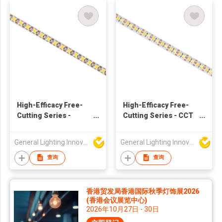
High-Efficacy Free-
High-Efficacy Free-
Cutting Series -
Cutting Series - CCT
140lm/W 24V
130lm/W 24V
160LED/M - 9682
180LED/M - 9678
General Lighting Innovation Limited
General Lighting Innovation Limited
查询
查询
香港贸发局香港国际秋季灯饰展2026
(香港会议展览中心)
2026年10月27日 - 30日