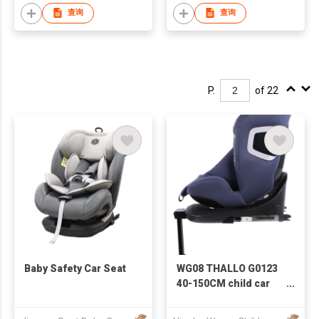
查询
查询
P.
of 22
Baby Safety Car Seat
WG08 THALLO G0123
40-150CM child car
seat