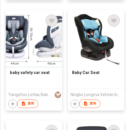
baby safety car seat
Baby Car Seat
Yangzhou Lettas Baby Product Co., Ltd.
Ningbo Longma Vehicle Industry Co., Ltd
查询
查询