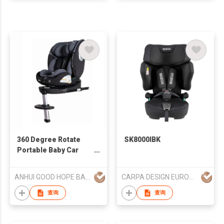
360 Degree Rotate
SK8000IBK
Portable Baby Car
Seats for Infants 0-
36kg Infant Car Seats
ANHUI GOOD HOPE BABY SAFETY TECHNOLOGY CO., LTD
CARPA DESIGN EUROPE, S.L.
& Accessories Suit
for Child Height 40-
查询
查询
150cm