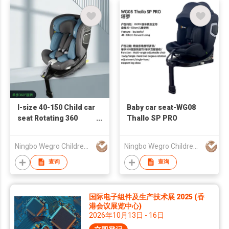
I-size 40-150 Child car
Baby car seat-WG08
seat Rotating 360
Thallo SP PRO
w/Support Leg
Ningbo Wegro Children Products Co., Ltd
Ningbo Wegro Children Products Co., Ltd
查询
查询
国际电子组件及生产技术展 2025 (香
港会议展览中心)
2026年10月13日 - 16日