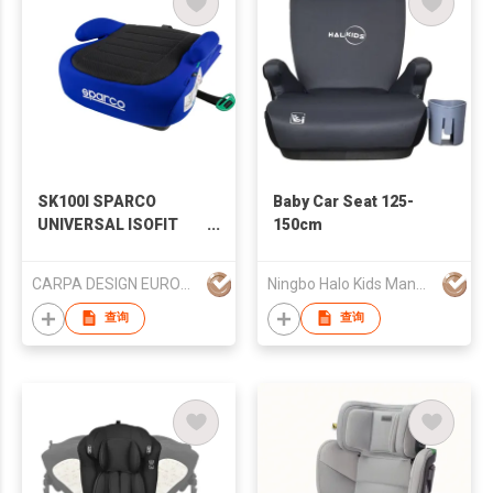
SK100I SPARCO
Baby Car Seat 125-
UNIVERSAL ISOFIT
150cm
BOOSTER CUSHION
(125-150CM)
CARPA DESIGN EUROPE, S.L.
Ningbo Halo Kids Manufacturing Co., Ltd
查询
查询