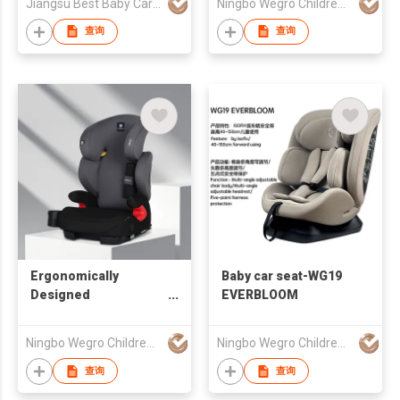
Jiangsu Best Baby Car Seat Mfg Co Ltd
Ningbo Wegro Children Products Co., Ltd
查询
查询
Ergonomically
Baby car seat-WG19
Designed
EVERBLOOM
Comfortable Cheap
Child New Born
Ningbo Wegro Children Products Co., Ltd
Ningbo Wegro Children Products Co., Ltd
Protector Cushion
Baby Car Seat With
查询
查询
Isofix Connector