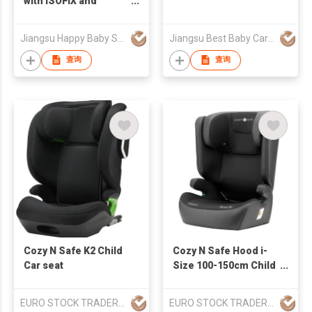
with ISOFIX and
Support Leg
Jiangsu Happy Baby Safety Seat Co., Ltd.
Jiangsu Best Baby Car Seat Mfg Co Ltd
查询
查询
Cozy N Safe K2 Child
Cozy N Safe Hood i-
Car seat
Size 100-150cm Child
Car Seat - Onyx
EURO STOCK TRADERS LTD
EURO STOCK TRADERS LTD