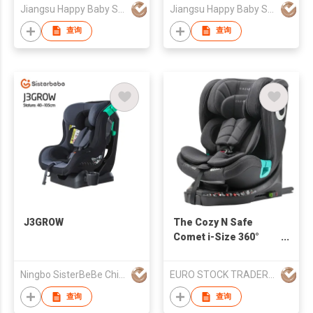
Jiangsu Happy Baby Safety Seat Co., Ltd.
Jiangsu Happy Baby Safety Seat Co., Ltd.
查询
查询
J3GROW
The Cozy N Safe
Comet i-Size 360°
Rotation Car Seat
Ningbo SisterBeBe Childcare Technology Co., Ltd.
EURO STOCK TRADERS LTD
查询
查询