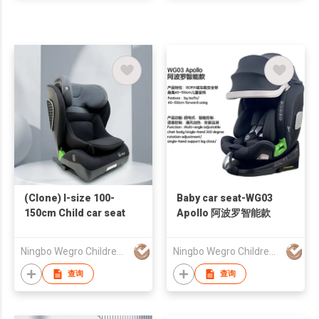
Deep Headrest
(Clone) I-size 100-
Baby car seat-WG03
150cm Child car seat
Apollo 阿波罗智能款
Ningbo Wegro Children Products Co., Ltd
Ningbo Wegro Children Products Co., Ltd
查询
查询