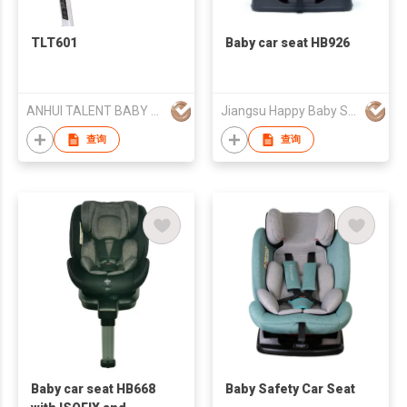
TLT601
Baby car seat HB926
ANHUI TALENT BABY PRODUCT CO., LTD
Jiangsu Happy Baby Safety Seat Co., Ltd.
查询
查询
Baby car seat HB668
Baby Safety Car Seat