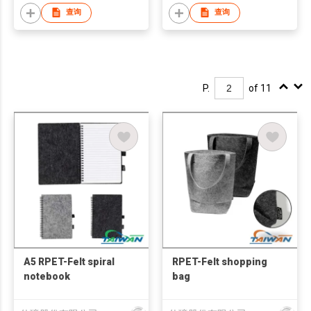
查询
查询
P.
of 11
A5 RPET-Felt spiral
RPET-Felt shopping
notebook
bag