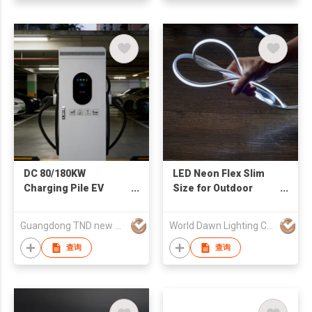
DC 80/180KW
LED Neon Flex Slim
Charging Pile EV
Size for Outdoor
Charger
Waterproof
Decorative LED Neon
Guangdong TND new energy technology Co., LTD
World Dawn Lighting Co., Ltd.
Strip Light
查询
查询