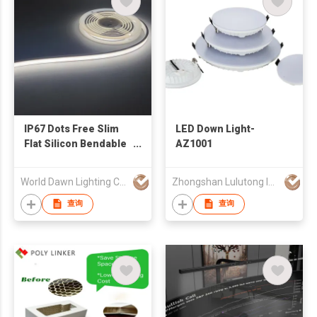
IP67 Dots Free Slim
LED Down Light-
Flat Silicon Bendable
AZ1001
LED Neon Flex Tube
for Slim LED Strip
World Dawn Lighting Co., Ltd.
Zhongshan Lulutong Imp & Exp Co Ltd
查询
查询