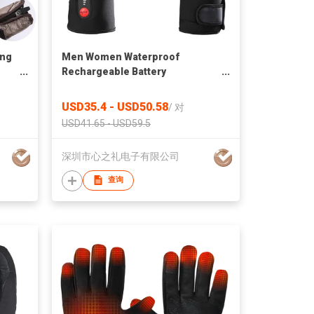
ing
Men Women Waterproof
Rechargeable Battery
es
Snowboard Motorcycle Racing
Cycling Guantes Heated Glove
USD35.4 - USD50.58
/
对
USD41.65 - USD59.5
深圳市心之礼电子有限公司
查询