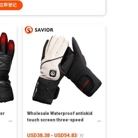
立即登记
tor
Wholesale Waterproof antiskid
touch screen three-speed
g
Adjustable Motorcycle Heated
Gloves
USD38.38 - USD54.83
/
对