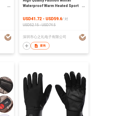
High Quality Fashion Winter
Waterproof Warm Heated Sport
Gloves for Motorcycle Hunting
Skiing Fishing Heated Glove
USD41.72 - USD59.6
/
对
USD52.15 - USD74.5
深圳市心之礼电子有限公司
查询