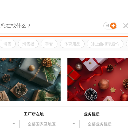
AI
滑雪
滑雪板
手套
体育用品
冰上曲棍球服饰
品
工厂所在地
业务性质
全部国家及地区
全部业务性质