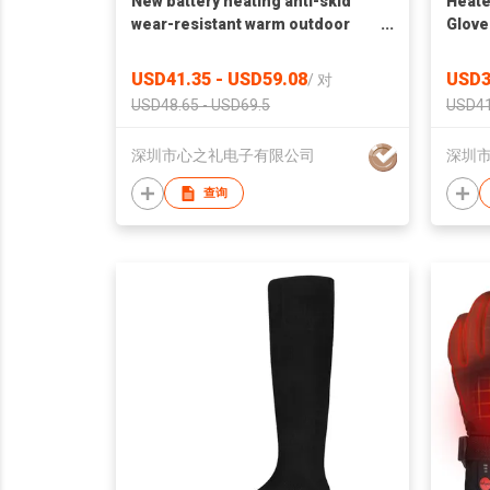
New battery heating anti-skid
Heate
wear-resistant warm outdoor
Glove
sports ski heated gloves
Sport
Recha
USD41.35 - USD59.08
USD3
/
对
USD48.65 - USD69.5
USD41
深圳市心之礼电子有限公司
深圳
查询