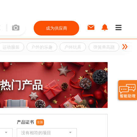
成为供应商
运动服装
户外的乐趣
户外玩具
弹簧单高跷
滑雪
热门产品
产品证书
全新
没有相符的项目