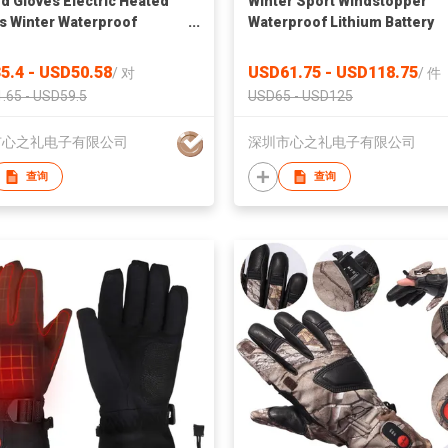
d Gloves Electric Heated
Winter Sport Windstopper
s Winter Waterproof
Waterproof Lithium Battery
s Electric Heated Gloves
Heated Ski Gloves
rgeable Ski Gloves
5.4 - USD50.58
USD61.75 - USD118.75
/
对
/
件
.65 - USD59.5
USD65 - USD125
市心之礼电子有限公司
深圳市心之礼电子有限公司
查询
查询