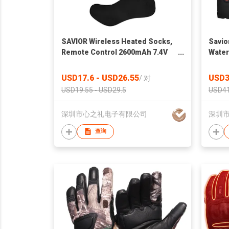
SAVIOR Wireless Heated Socks,
Savio
Remote Control 2600mAh 7.4V
Water
Rechargeable Battery Thermal
Glov
Foot Warmers Heating Sock for
USD17.6 - USD26.55
USD3
/
对
Cold Winter Men Women Kids
USD19.55 - USD29.5
USD41
深圳市心之礼电子有限公司
深圳
查询