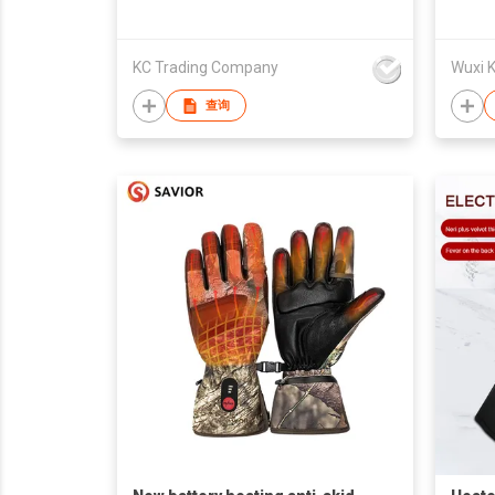
KC Trading Company
查询