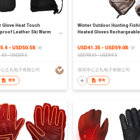
r Glove Heat Touch
Winter Outdoor Hunting Fish
proof Leather Ski Warm
Heated Gloves Rechargeable
e For Men And Women
Battery Electric Heated Glov
Outdoor Winter Warm
5.4 - USD50.58
USD41.35 - USD59.08
/
对
/
对
Waterproof Glove
.65 - USD59.5
USD48.65 - USD69.5
市心之礼电子有限公司
深圳市心之礼电子有限公司
查询
查询