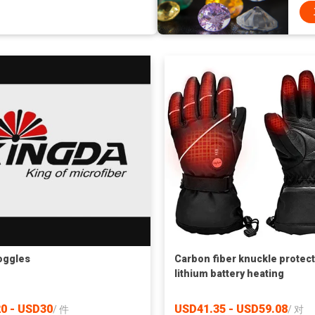
oggles
Carbon fiber knuckle protec
lithium battery heating
Motorcycling and Ski heatin
gloves
0 - USD30
USD41.35 - USD59.08
/
件
/
对