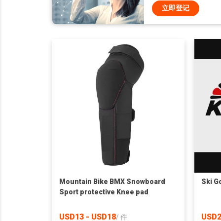
立即登记
Mountain Bike BMX Snowboard
Ski G
Sport protective Knee pad
USD13 - USD18
USD2
/
件