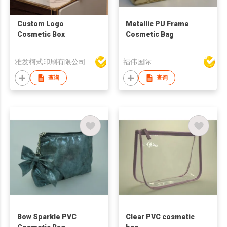
Custom Logo
Metallic PU Frame
Cosmetic Box
Cosmetic Bag
雅发柯式印刷有限公司
福伟国际
查询
查询
Bow Sparkle PVC
Clear PVC cosmetic