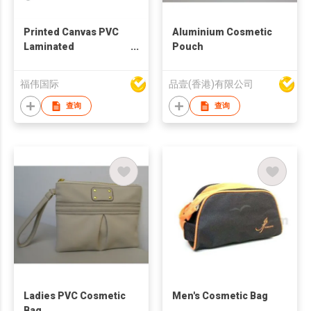
Printed Canvas PVC
Aluminium Cosmetic
Laminated
Pouch
Waterproof Toiletry
Bag
福伟国际
品壹(香港)有限公司
查询
查询
Ladies PVC Cosmetic
Men's Cosmetic Bag
Bag