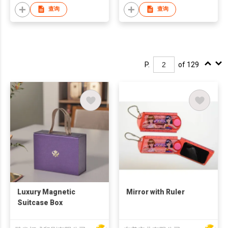
查询
查询
P.
of 129
Luxury Magnetic
Mirror with Ruler
Suitcase Box