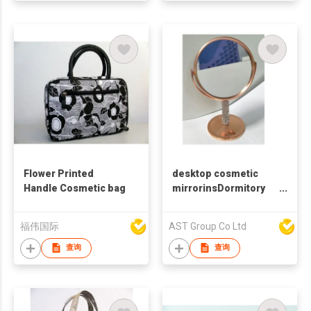
Flower Printed
desktop cosmetic
Handle Cosmetic bag
mirrorinsDormitory
Women's desktop
portable student
福伟国际
AST Group Co Ltd
household bedroom
cosmetic mirror
查询
查询