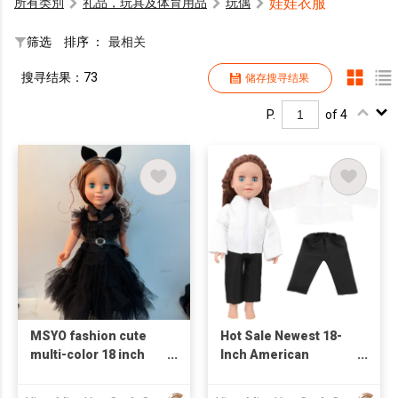
娃娃衣服
所有类別
礼品，玩具及体育用品
玩偶
筛选
排序 ：
最相关
搜寻结果：73
储存搜寻结果
P.
of 4
MSYO fashion cute
Hot Sale Newest 18-
multi-color 18 inch
Inch American
American baby girl
Fashion Doll Clothes
doll dress
Mini Toy Unisex with