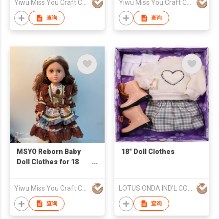
Yiwu Miss You Craft Co., Ltd.
Yiwu Miss You Craft Co., Ltd.
accessories
Swimsuit DIY Cartoon
Christmas girl gift
Model Polyester
查询
查询
Material
MSYO Reborn Baby
18" Doll Clothes
Doll Clothes for 18
Inch American Doll
Girl Clothes Outfits
Yiwu Miss You Craft Co., Ltd.
LOTUS ONDA IND'L CO LTD
with Hair Accessories
Newborn Gir Kids Gift
查询
查询