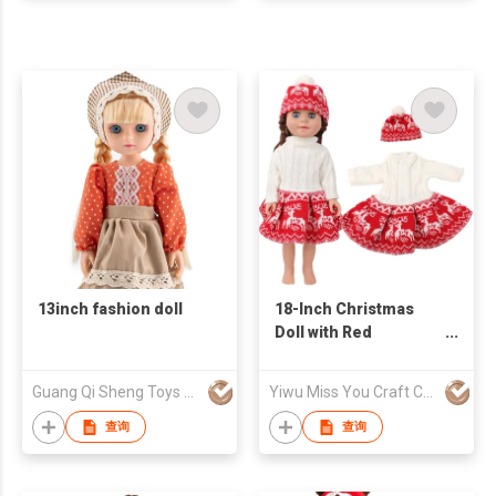
13inch fashion doll
18-Inch Christmas
Doll with Red
Snowflake Outfit
Guang Qi Sheng Toys Limited
Yiwu Miss You Craft Co., Ltd.
查询
查询