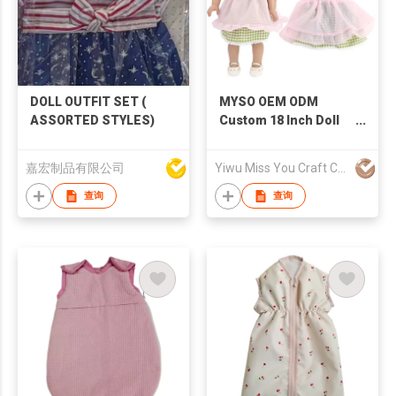
DOLL OUTFIT SET (
MYSO OEM ODM
ASSORTED STYLES)
Custom 18 Inch Doll
Clothes Green Plaid
Dress with Pink Apron
嘉宏制品有限公司
Yiwu Miss You Craft Co., Ltd.
and Headscarf
Handmade Toy Outfit
查询
查询
Wholesale