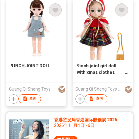
9 INCH JOINT DOLL
9inch joint girl doll
with xmas clothes
with accessories
Guang Qi Sheng Toys Limited
Guang Qi Sheng Toys Limited
查询
查询
香港贸发局香港国际眼镜展 2026
2026年11月4日 - 6日