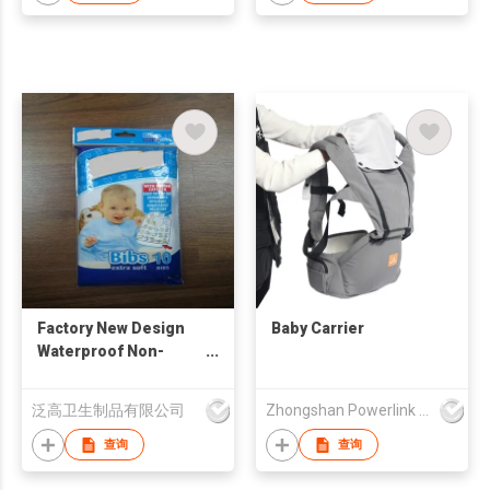
Factory New Design
Baby Carrier
Waterproof Non-
Woven Disposable
Baby Bibs with Pocket
泛高卫生制品有限公司
Zhongshan Powerlink Baby Products Co Ltd
Feeding
查询
查询