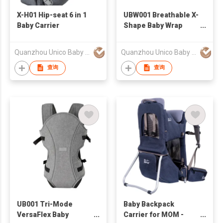
X-H01 Hip-seat 6 in 1
UBW001 Breathable X-
Baby Carrier
Shape Baby Wrap
Sling
Quanzhou Unico Baby Products Co., Ltd.
Quanzhou Unico Baby Products Co., Ltd.
查询
查询
UB001 Tri-Mode
Baby Backpack
VersaFlex Baby
Carrier for MOM -