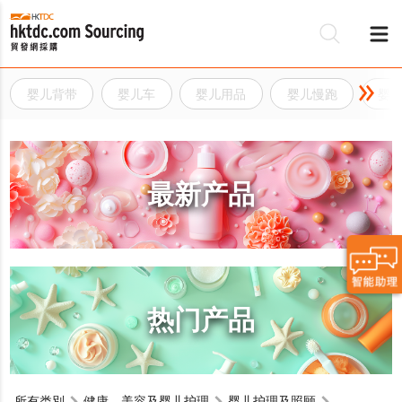
婴儿背带
婴儿车
婴儿用品
婴儿慢跑
婴
最新产品
热门产品
所有类別
健康，美容及婴儿护理
婴儿护理及照顾