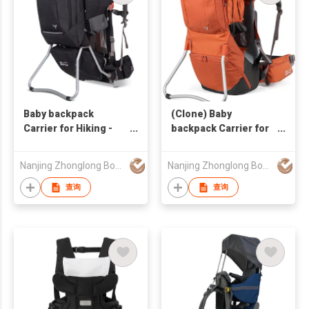
Baby backpack
(Clone) Baby
Carrier for Hiking -
backpack Carrier for
YAK I
Hiking -YAK II
Nanjing Zhonglong Bochuang Outdoor Products Co., Ltd
Nanjing Zhonglong Bochuang Outdoor Products Co., Ltd
查询
查询