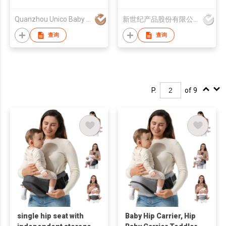
Breathable Mesh
Carrier Head Support,
Quanzhou Unico Baby Products Co., Ltd.
新世纪产品股份有限公司
Ergonomic Design
and Hands-Free
查询
查询
Comfort
P.
of 9
single hip seat with
Baby Hip Carrier, Hip