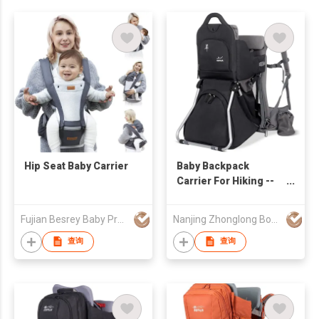
Hip Seat Baby Carrier
Baby Backpack
Carrier For Hiking --
Creeper III
Fujian Besrey Baby Products Co., Ltd.
Nanjing Zhonglong Bochuang Outdoor Products Co., Ltd
查询
查询