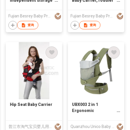
independent storage
Baby Carrier,Toddler
and lumbar support
Hip Carrier
Fujian Besrey Baby Products Co., Ltd.
Fujian Besrey Baby Products Co., Ltd.
查询
查询
Hip Seat Baby Carrier
UBX003 2 in 1
Ergonomic
Lightweight Baby
Carrier Newborn to
普江市淘气宝贝婴儿用品有限公司
Quanzhou Unico Baby Products Co., Ltd.
Toddler