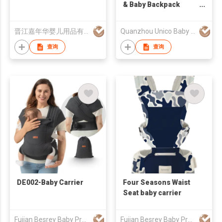
& Baby Backpack
Carrier For Hiking
晋江嘉年华婴儿用品有限公司
Quanzhou Unico Baby Products Co., Ltd.
查询
查询
DE002-Baby Carrier
Four Seasons Waist
Seat baby carrier
Fujian Besrey Baby Products Co., Ltd.
Fujian Besrey Baby Products Co., Ltd.