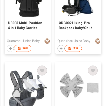
UB005 Multi-Position
ODC002 Hiking-Pro
4 in 1 Baby Carrier
Backpack baby/Child
Carrier
Quanzhou Unico Baby Products Co., Ltd.
Quanzhou Unico Baby Products Co., Ltd.
查询
查询