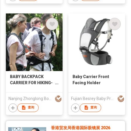
BABY BACKPACK
Baby Carrier Front
CARRIER FOR HIKING-
Facing Holder
YAK III
Nanjing Zhonglong Bochuang Outdoor Products Co., Ltd
Fujian Besrey Baby Products Co., Ltd.
查询
查询
香港贸发局香港国际眼镜展 2026