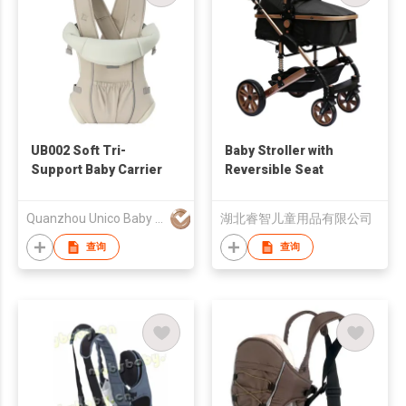
UB002 Soft Tri-
Baby Stroller with
Support Baby Carrier
Reversible Seat
Quanzhou Unico Baby Products Co., Ltd.
湖北睿智儿童用品有限公司
查询
查询