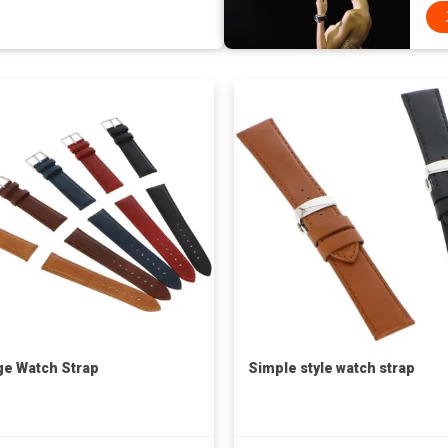
ge Watch Strap
Simple style watch strap