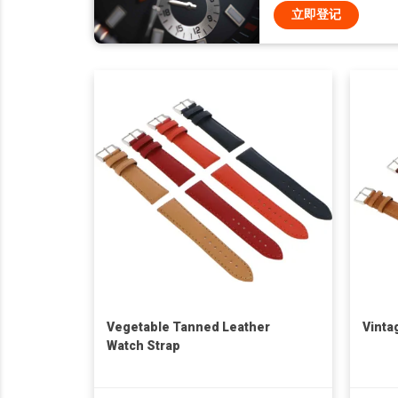
立即登记
Vegetable Tanned Leather
Vinta
Watch Strap