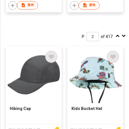
查询
查询
P.
of 417
Hiking Cap
Kids Bucket Hat