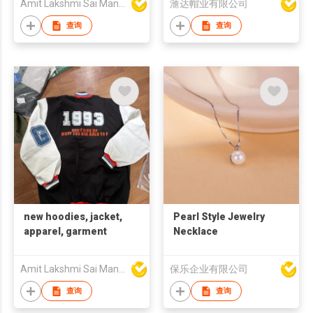
Amit Lakshmi Sai Manufacturing
滙达帽业有限公司
查询
查询
new hoodies, jacket,
Pearl Style Jewelry
apparel, garment
Necklace
Amit Lakshmi Sai Manufacturing
保乐企业有限公司
查询
查询