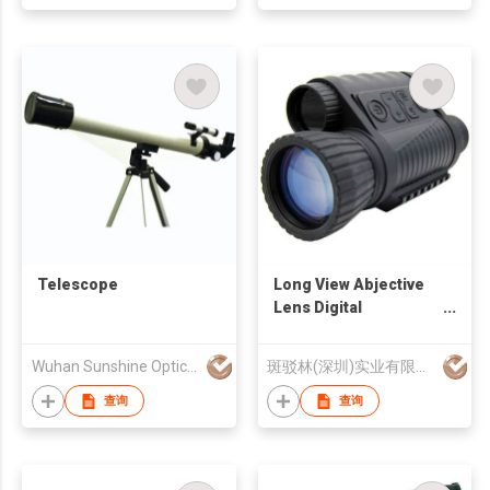
Telescope
Long View Abjective
Lens Digital
Telescope Thermal
Night Vision
Wuhan Sunshine Optics Electronics Co., Ltd
斑驳林(深圳)实业有限公司
查询
查询