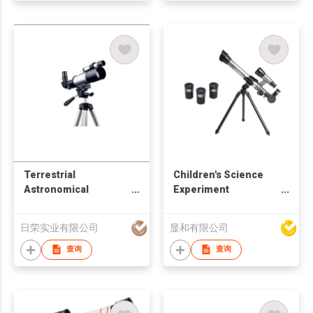
Terrestrial
Children's Science
Astronomical
Experiment
Telescope
Astronomical
Telescope
日荣实业有限公司
显和有限公司
查询
查询