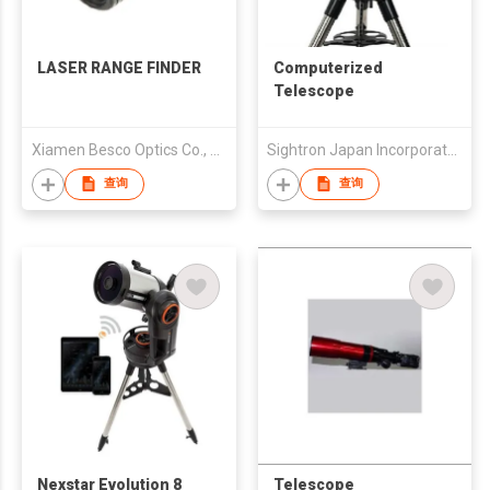
LASER RANGE FINDER
Computerized
Telescope
Xiamen Besco Optics Co., Ltd.
Sightron Japan Incorporated
查询
查询
Nexstar Evolution 8
Telescope