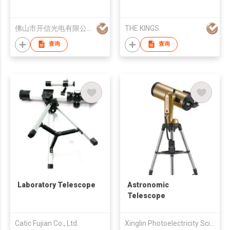
佛山市开信光电有限公司
THE KINGS
查询
查询
Laboratory Telescope
Astronomic
Telescope
Catic Fujian Co., Ltd.
Xinglin Photoelectricity Science &Technology Co., Ltd.