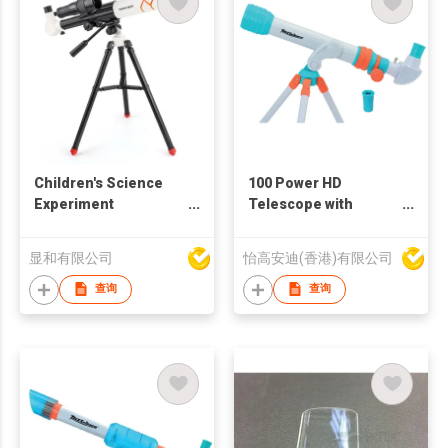
Children's Science
100 Power HD
Experiment
Telescope with
Astronomical
Diagonal Mirror and
Telescope
Tripod
显和有限公司
怡高安迪(香港)有限公司
查询
查询