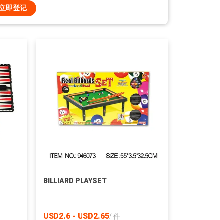
立即登记
BILLIARD PLAYSET
USD2.6 - USD2.65
/
件