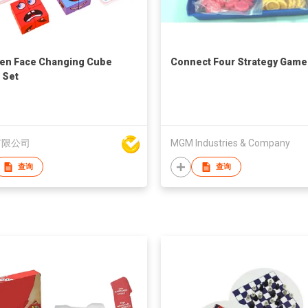
en Face Changing Cube
Connect Four Strategy Game
 Set
有限公司
MGM Industries & Company
查询
查询