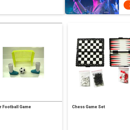
r Football Game
Chess Game Set