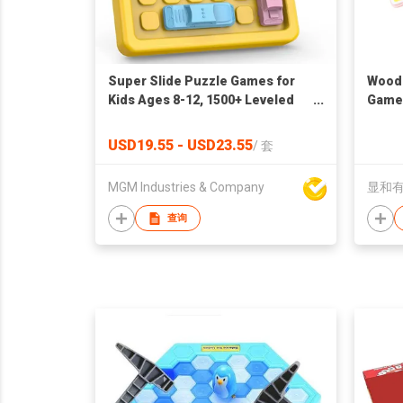
Super Slide Puzzle Games for
Wood
Kids Ages 8-12, 1500+ Leveled
Game
Flow Brain Teaser Travel Games
for Adult Interactive Fidget Toys
USD19.55 - USD23.55
/
套
Educational Learning Toys for
All Ages Xmas New Year Gifts
MGM Industries & Company
显和
Men Women
查询