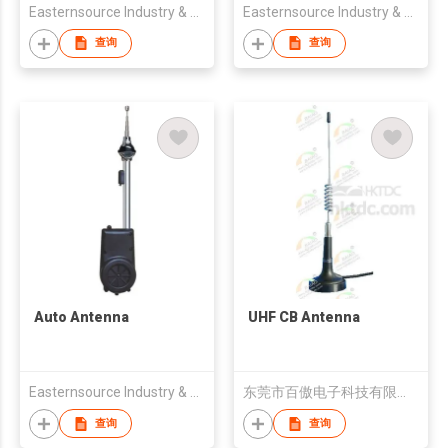
Easternsource Industry & Trading Co., Ltd.
Easternsource Industry & Trading Co., Ltd.
查询
查询
Auto Antenna
UHF CB Antenna
Easternsource Industry & Trading Co., Ltd.
东莞市百傲电子科技有限公司
查询
查询