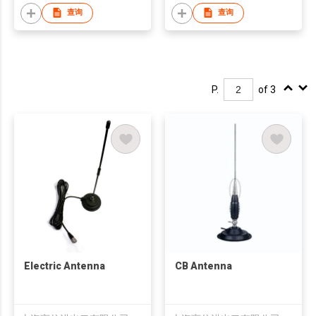
查询
查询
P.
of 3
Electric Antenna
CB Antenna