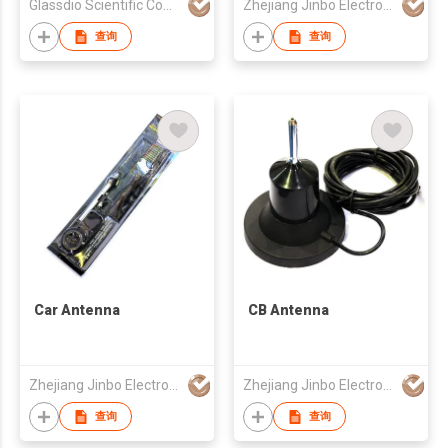
Glassdio Scientific Company Limited
Zhejiang Jinbo Electron Co., Ltd
查询
查询
Car Antenna
CB Antenna
Zhejiang Jinbo Electron Co., Ltd
Zhejiang Jinbo Electron Co., Ltd
查询
查询