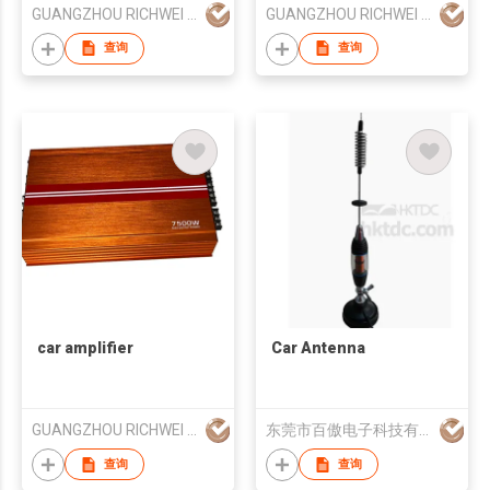
GUANGZHOU RICHWEI ELECTRONIC CO., LTD
GUANGZHOU RICHWEI ELECTRONIC CO., LTD
查询
查询
car amplifier
Car Antenna
GUANGZHOU RICHWEI ELECTRONIC CO., LTD
东莞市百傲电子科技有限公司
查询
查询