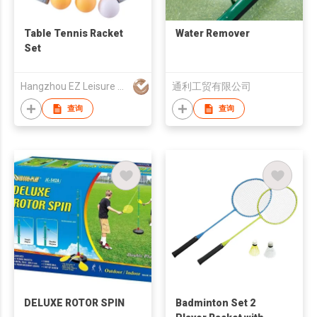
Table Tennis Racket
Water Remover
Set
Hangzhou EZ Leisure Co., Ltd
通利工贸有限公司
查询
查询
DELUXE ROTOR SPIN
Badminton Set 2