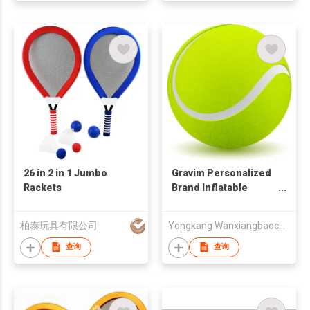
26 in 2 in 1 Jumbo
Gravim Personalized
Rackets
Brand Inflatable
Jumbo/Big/Mini/Competitive
Tennis Ball Factory
柏泰玩具有限公司
Yongkang Wanxiangbaocheng Industry & Trade Co.,Ltd
查询
查询