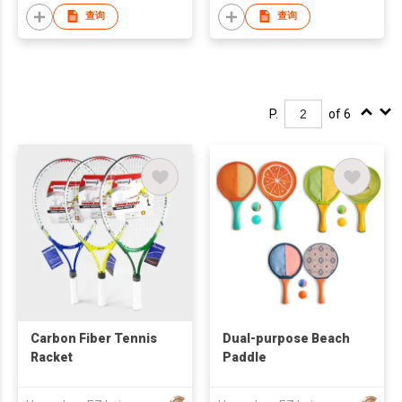
查询
查询
P.
of 6
Carbon Fiber Tennis
Dual-purpose Beach
Racket
Paddle