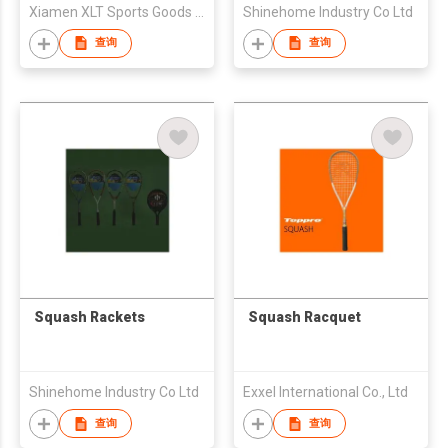
Xiamen XLT Sports Goods Ltd. (Guangzhou Co.)
Shinehome Industry Co Ltd
查询
查询
Squash Rackets
Squash Racquet
Shinehome Industry Co Ltd
Exxel International Co., Ltd
查询
查询