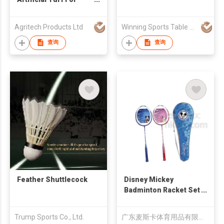
Tennis
Agritech Products Ltd
Winning Sports Table Tennis Ltd
查询
查询
Feather Shuttlecock
Disney Mickey
Badminton Racket Set
(DD1002-X)
Trump Sports Co., Ltd.
广东麦斯卡体育用品有限公司