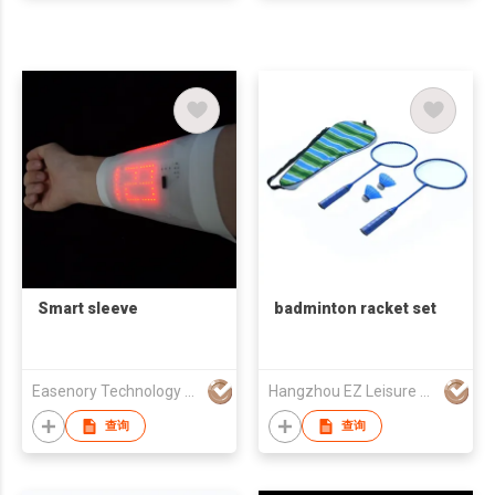
Smart sleeve
badminton racket set
Easenory Technology Limited
Hangzhou EZ Leisure Co., Ltd
查询
查询