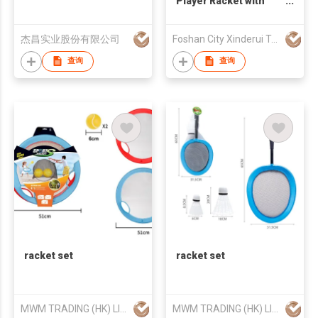
Player Racket with
Shuttlecock Poles
Net Bag
杰昌实业股份有限公司
Foshan City Xinderui Trading Limited
查询
查询
racket set
racket set
MWM TRADING (HK) LIMITED
MWM TRADING (HK) LIMITED