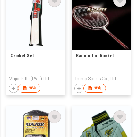
Cricket Set
Badminton Racket
Major Pdts (PVT) Ltd
Trump Sports Co., Ltd.
查询
查询