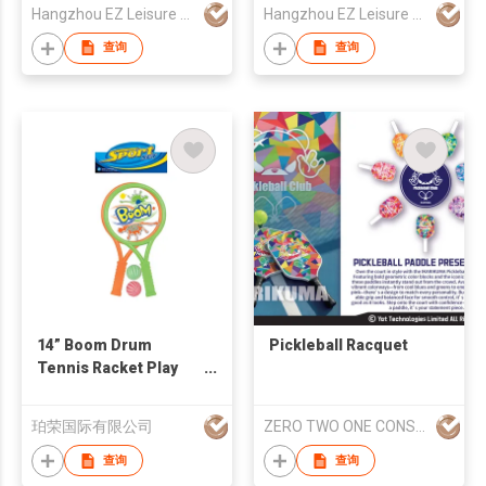
Hangzhou EZ Leisure Co., Ltd
Hangzhou EZ Leisure Co., Ltd
查询
查询
14” Boom Drum
Pickleball Racquet
Tennis Racket Play
Set
珀荣国际有限公司
ZERO TWO ONE CONSULTANCY
查询
查询