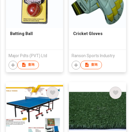
Batting Ball
Cricket Gloves
Major Pdts (PVT) Ltd
Ranson Sports Industry
查询
查询