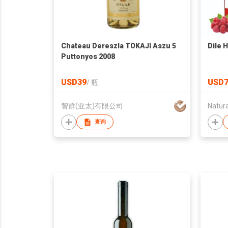
Chateau Dereszla TOKAJI Aszu 5
Dile 
Puttonyos 2008
USD39
USD7
/
瓶
智群(亚太)有限公司
Natura
查询