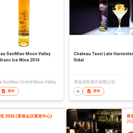
au SenMiao Moon Valley
Chateau Tassi Late Harveste
 Branc Ice Wine 2014
Vidal
Ningxia SenMiao Orchid Moon Valley Winery
理县塔斯酒庄有限公司
查询
查询
2026 (香港会议展览中心)
香
20