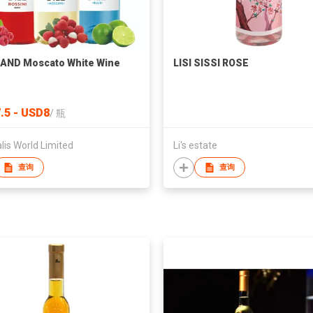
HAND Moscato White Wine
LISI SISSI ROSE
.5 - USD8
/
瓶
lis World Limited
Li's estate
查询
查询