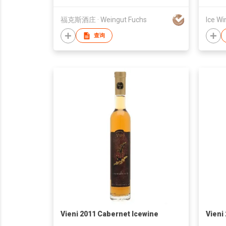
福克斯酒庄 · Weingut Fuchs
Ice Wi
查询
Vieni 2011 Cabernet Icewine
Vieni