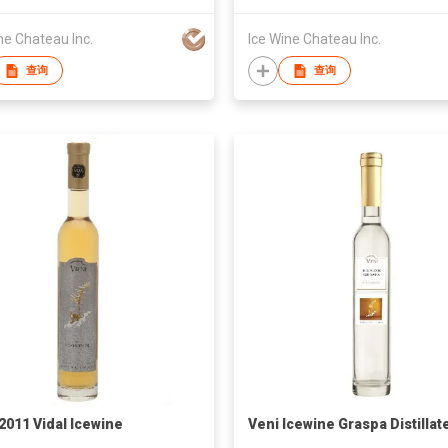
ne Chateau Inc.
Ice Wine Chateau Inc.
查询
查询
 2011 Vidal Icewine
Veni Icewine Graspa Distillat