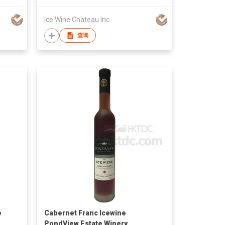
Ice Wine Chateau Inc.
查询
e
Cabernet Franc Icewine
PondView Estate Winery