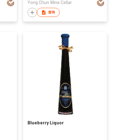
Yong Chun Wine Cellar
查询
Blueberry Liquor