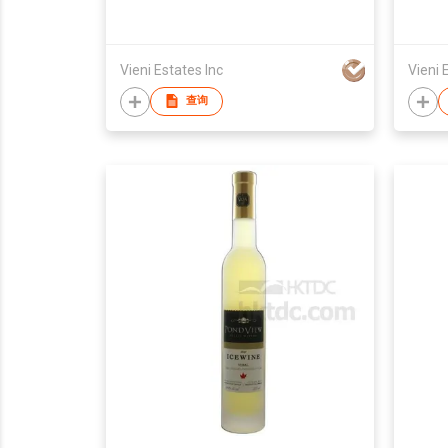
Vieni Estates Inc
Vieni 
查询