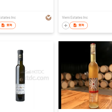
Estates Inc
Vieni Estates Inc
查询
查询