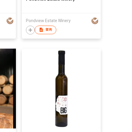
Pondview Estate Winery
查询