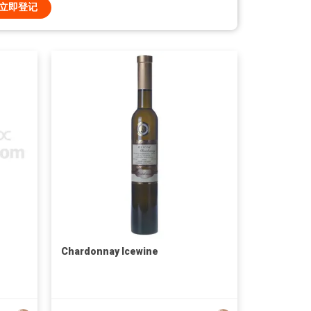
立即登记
Chardonnay Icewine