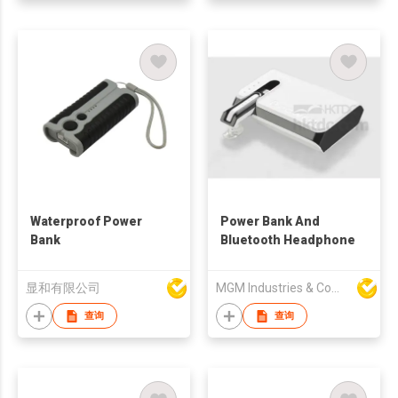
Waterproof Power
Power Bank And
Bank
Bluetooth Headphone
显和有限公司
MGM Industries & Company
查询
查询