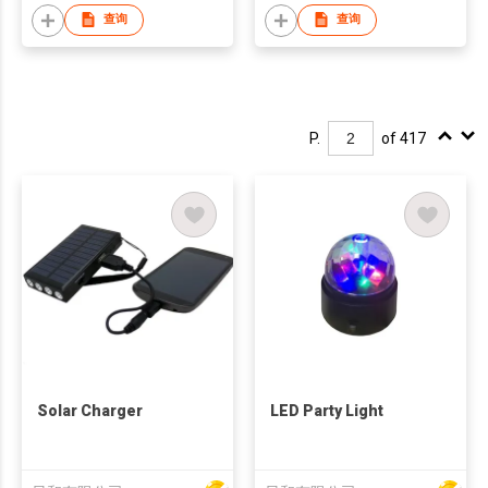
查询
查询
P.
of 417
Solar Charger
LED Party Light