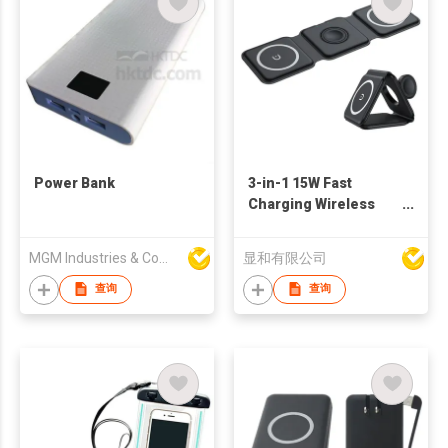
Power Bank
3-in-1 15W Fast
Charging Wireless
Charger in Square-
shaped Parts
MGM Industries & Company
显和有限公司
查询
查询