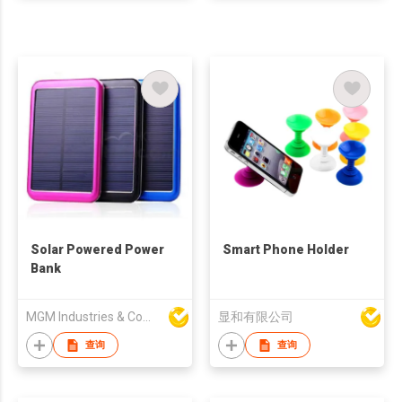
Solar Powered Power
Smart Phone Holder
Bank
MGM Industries & Company
显和有限公司
查询
查询