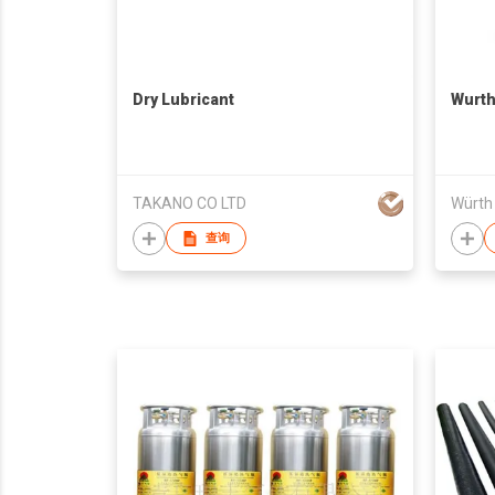
Dry Lubricant
Wurth
TAKANO CO LTD
Würth 
查询