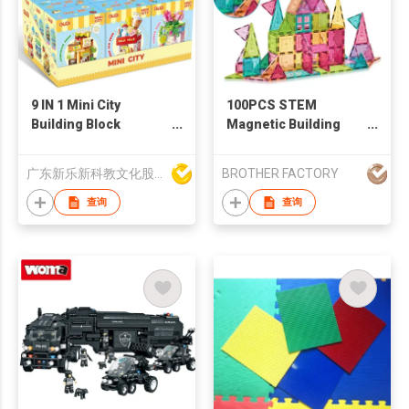
9 IN 1 Mini City
100PCS STEM
Building Block
Magnetic Building
Set(9PCS/PDQ)
Tiles Magnetic Blocks
Educational Toys For
广东新乐新科教文化股份有限公司
BROTHER FACTORY
6+Kids
查询
查询