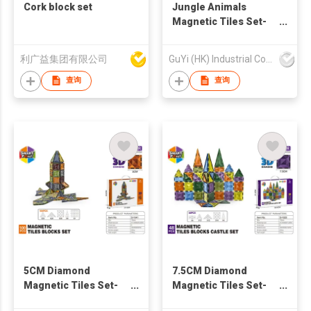
Cork block set
Jungle Animals
Magnetic Tiles Set-
42PCS
利广益集团有限公司
GuYi (HK) Industrial Co.,Limited
查询
查询
5CM Diamond
7.5CM Diamond
Magnetic Tiles Set-
Magnetic Tiles Set-
100PCS
48PCS