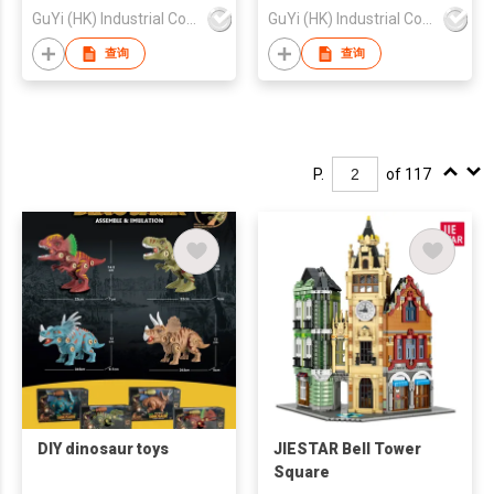
GuYi (HK) Industrial Co.,Limited
GuYi (HK) Industrial Co.,Limited
查询
查询
P.
of 117
DIY dinosaur toys
JIESTAR Bell Tower
Square