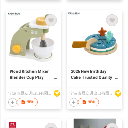
Wood Kitchen Mixer
2026 New Birthday
Blender Cup Play
Cake Trusted Quality
Pretend Play Set Toys
Delightful Wood
for Kids Pretend
Kitchen Toy Pretend
宁波市晟立进出口有限公司
宁波市晟立进出口有限公司
Game
Play Cutting Cake Toy
for Children Party
查询
查询