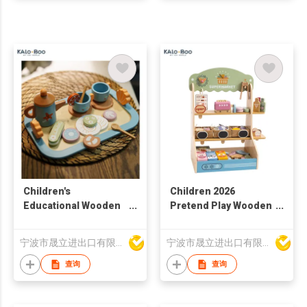
Children's
Children 2026
Educational Wooden
Pretend Play Wooden
Kitchen Pretend Play
Food Stand Toy Wood
Set Safe Early
Supermarket Market
宁波市晟立进出口有限公司
宁波市晟立进出口有限公司
Learning Afternoon
Stand Toy Set for
Tea Role-Dessert
Kids
查询
查询
Toys for Kids