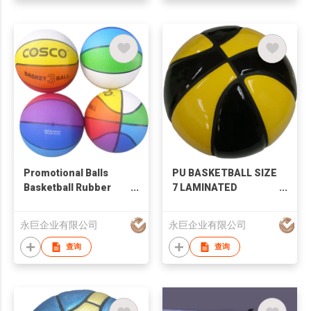
Promotional Balls
PU BASKETBALL SIZE
Basketball Rubber
7 LAMINATED
Basketball High
SPORTS BALLS FOR
Quality Sporting
PROMOTION
永巨企业有限公司
永巨企业有限公司
Goods
查询
查询