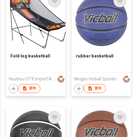
Fold leg basketball
rubber basketball
Huizhou STX Import And Export Co., Ltd.
Ningbo Vicball Sporting Goods Co Ltd
查询
查询