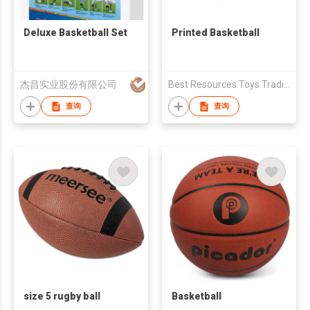
Deluxe Basketball Set
Printed Basketball
杰昌实业股份有限公司
Best Resources Toys Trading Company Limited
查询
查询
size 5 rugby ball
Basketball