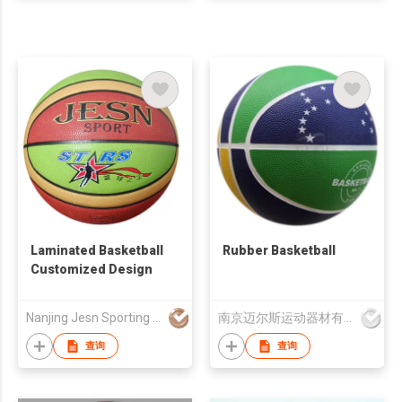
Laminated Basketball
Rubber Basketball
Customized Design
Nanjing Jesn Sporting Goods Co., Ltd
南京迈尔斯运动器材有限公司
查询
查询