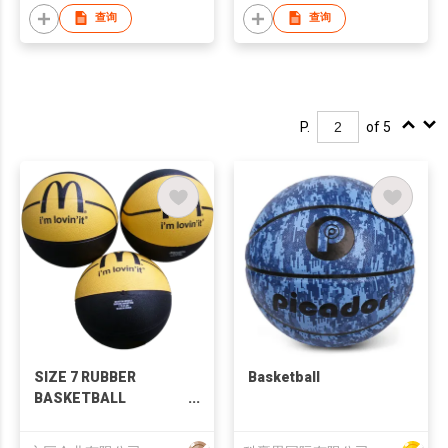
查询
查询
P.
of 5
SIZE 7 RUBBER
Basketball
BASKETBALL
SPORTS BALLS
PROMOTIONAL GIFTS