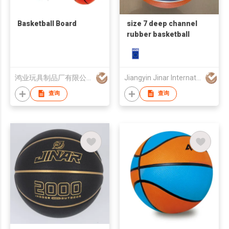
Basketball Board
size 7 deep channel
rubber basketball
鸿业玩具制品厂有限公司
Jiangyin Jinar International Corp
查询
查询