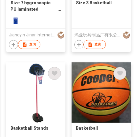
Size 7 hygroscopic
Size 3 Basketball
PU laminated
basketball with Wilson
golden tech
Jiangyin Jinar International Corp
鸿业玩具制品厂有限公司
查询
查询
Basketball Stands
Basketball