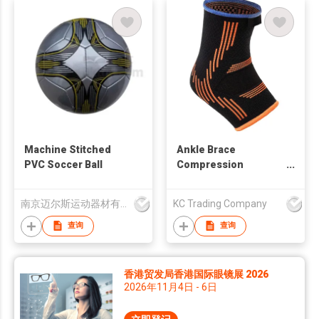
Machine Stitched
Ankle Brace
PVC Soccer Ball
Compression
Support Sleeves for
Joint Pain, Achilles
南京迈尔斯运动器材有限公司
KC Trading Company
Tendon, Plantar
Fasciitis, Swelling
查询
查询
Relief, Injury
Recovery
香港贸发局香港国际眼镜展 2026
2026年11月4日 - 6日