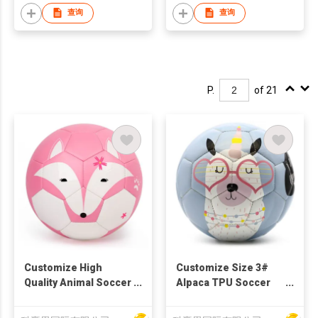
查询
查询
P.
of 21
Customize High
Customize Size 3#
Quality Animal Soccer
Alpaca TPU Soccer
Ball for Kids TPU Balls
Ball