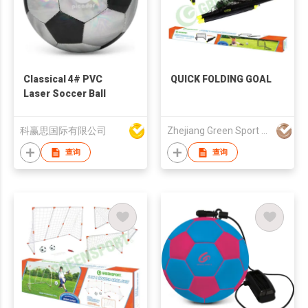
Classical 4# PVC
QUICK FOLDING GOAL
Laser Soccer Ball
科赢思国际有限公司
Zhejiang Green Sport Manufactory Co., Ltd.
查询
查询