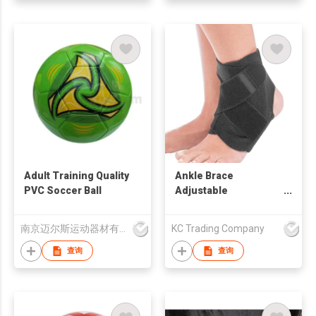
Adult Training Quality
Ankle Brace
PVC Soccer Ball
Adjustable
Compression Ankle
Support Wrap Strap
南京迈尔斯运动器材有限公司
KC Trading Company
for Sports Protect
查询
查询