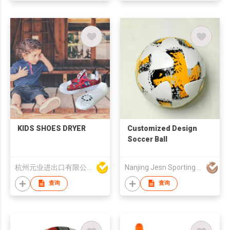
KIDS SHOES DRYER
Customized Design
Soccer Ball
杭州元业进出口有限公司
Nanjing Jesn Sporting Goods Co., Ltd
查询
查询