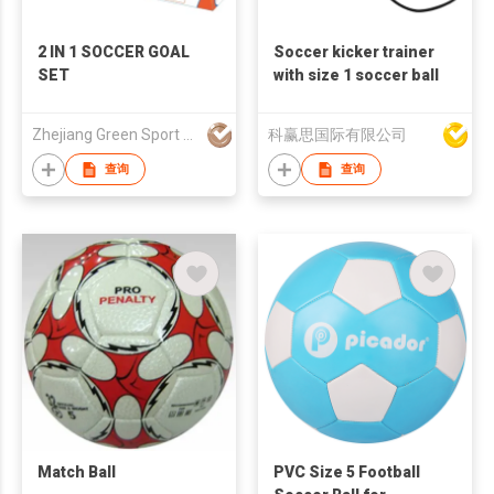
2 IN 1 SOCCER GOAL
Soccer kicker trainer
SET
with size 1 soccer ball
Zhejiang Green Sport Manufactory Co., Ltd.
科赢思国际有限公司
查询
查询
Match Ball
PVC Size 5 Football