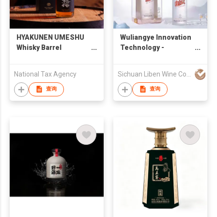
HYAKUNEN UMESHU
Wuliangye Innovation
Whisky Barrel
Technology -
Aged(百年梅酒 ウイ
Freedom Degree
スキー樽熟成)
National Tax Agency
Sichuan Liben Wine Co., Ltd.
查询
查询