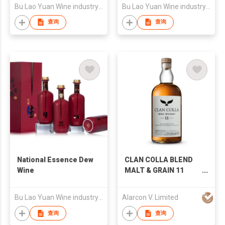
Bu Lao Yuan Wine industry Limited Liability Company
Bu Lao Yuan Wine industry Limited Liability Company
查询
查询
National Essence Dew
CLAN COLLA BLEND
Wine
MALT & GRAIN 11
YEARS 調和式麥芽穀物
愛爾蘭威士忌
Bu Lao Yuan Wine industry Limited Liability Company
Alarcon V. Limited
查询
查询