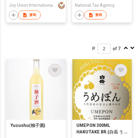
Joy Union International Trading Limited
National Tax Agency
查询
查询
P.
of 7
Yuzushu(柚子酒)
UMEPON 300ML
HAKUTAKE BR.(白岳 う