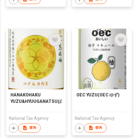
Baijiu for Banquets
and Gift-Giving
HANAKOHAKU
OEC YUZU(OEC ゆず)
YUZU&HYUUGANATSU(白
鹿 花琥珀 ゆず＆日向夏)
National Tax Agency
National Tax Agency
查询
查询