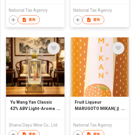
めぽん 300ML)
National Tax Agency
National Tax Agency
查询
查询
Yu Wang Yan Classic
Fruit Liqueur
42% ABV Light-Aroma
MARUGOTO MIKAN(ま
Baijiu 500ml – Shanxi
るごとMIKAN)
Pure Grain Solid-
Shanxi Dayu Wine Co., Ltd.
National Tax Agency
State Fermented
Daqu Light-Aroma
查询
查询