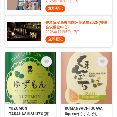
2026年8月13日 - 15日
立即登记
香港贸发局香港国际美酒展2026 (香港
会议展览中心)
2026年11月5日 - 7日
立即登记
YUZUMON
KUMANBACHI GUAVA
TAKAHASHISHUZO(高
liqueur(くまんばち