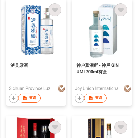
泸县原酒
神户蒸溜所 - 神戶 GIN
UMI 700ml有盒
Sichuan Province Luzhou Zhongmao Liquor Co., Ltd
Joy Union International Trading Limited
查询
查询