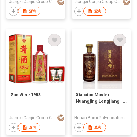
Jiangxi Ganjiu Group Co., Ltd.
Jiangxi Ganjiu Group Co., Ltd.
查询
查询
Gan Wine 1953
Xiaoxiao Master
Huangjing Longjiang
Infused Wine
Jiangxi Ganjiu Group Co., Ltd.
Hunan Borui Polygonatum Chinese Medicine Industry Co
查询
查询