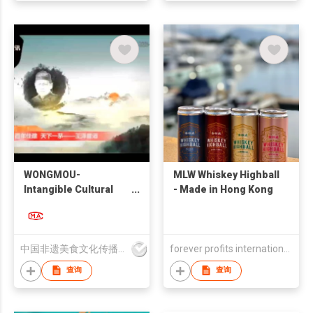
WONGMOU-
MLW Whiskey Highball
Intangible Cultural
- Made in Hong Kong
Heritage Beauty-
Supreme
中国非遗美食文化传播（香港）有限公司
forever profits international trading ltd
查询
查询