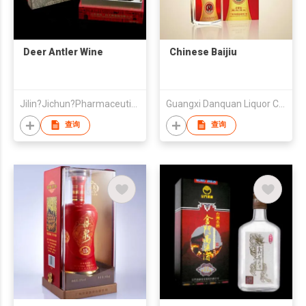
Deer Antler Wine
Chinese Baijiu
Jilin?Jichun?Pharmaceutical?Co.,?Ltd
Guangxi Danquan Liquor Co.,LTD
查询
查询