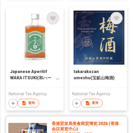
Japanese Aperitif
takarakozan
WAKA ITSUKI(和ハー
umeshu(宝鉱山梅酒)
ブリキュール 和花 樹)
National Tax Agency
National Tax Agency
查询
查询
香港贸发局美食商贸博览 2026 (香港
会议展览中心)