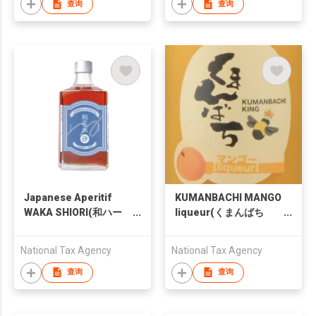
查询
查询
Japanese Aperitif
KUMANBACHI MANGO
WAKA SHIORI(和ハー
liqueur(くまんばち
ブリキュール 和花 汐)
マンゴー酒)
National Tax Agency
National Tax Agency
查询
查询