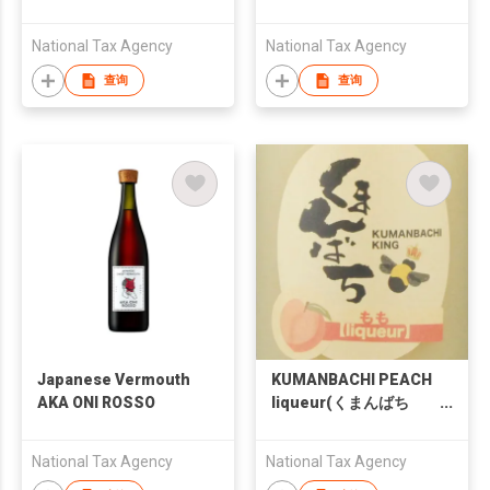
橋酒造 ゆずもん)
グアバ酒)
National Tax Agency
National Tax Agency
查询
查询
Japanese Vermouth
KUMANBACHI PEACH
AKA ONI ROSSO
liqueur(くまんばち
もも酒)
National Tax Agency
National Tax Agency