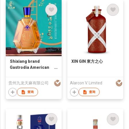
Shixiang brand
XIN GIN 東方之心
Gastrodia American
ginseng and goji
berry wine
贵州九龙天麻有限公司
Alarcon V. Limited
查询
查询