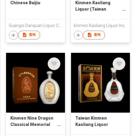
Chinese Baijiu
Kinmen Kaoliang
Liquor (Taiwan
Merchant Selection)
Guangxi Danquan Liquor Co.,LTD
kinmen Kaoliang Liquor Inc.
查询
查询
Kinmen Nine Dragon
Taiwan Kinmen
Classical Memorial
Kaoliang Liquor
Liquor