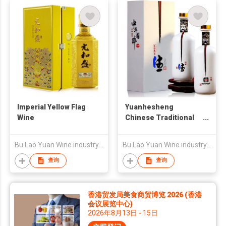
Imperial Yellow Flag
Yuanhesheng
Wine
Chinese Traditional
Liquor
Bu Lao Yuan Wine industry Limited Liability Company
Bu Lao Yuan Wine industry Limited Liability Company
查询
查询
香港贸发局美食商贸博览 2026 (香港
会议展览中心)
2026年8月13日 - 15日