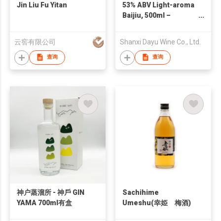
Jin Liu Fu Yitan
53% ABV Light-aroma
Baijiu, 500ml –
Premium-grade
Shanxi Pure-grain
云窖有限公司
Shanxi Dayu Wine Co., Ltd.
Solid-state
Fermentation Baijiu,
查询
查询
Ideal for Business
Banquets and Gift-
giving
神户蒸溜所 - 神戶 GIN
Sachihime
YAMA 700ml有盒
Umeshu(幸姫 梅酒)