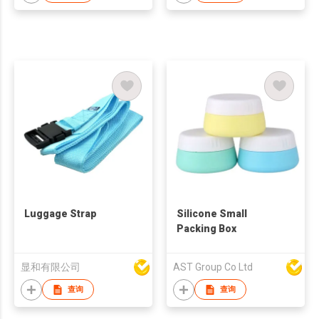
Luggage Strap
Silicone Small
Packing Box
显和有限公司
AST Group Co Ltd
查询
查询