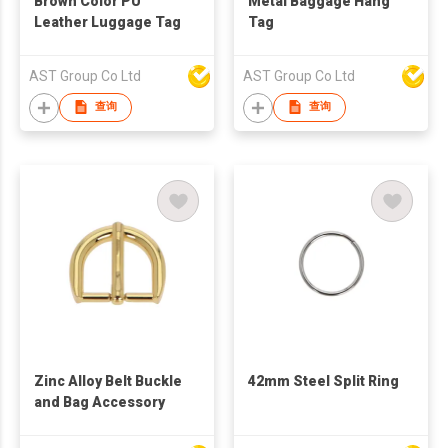
Brown Color PU
Metal Baggage Hang
Leather Luggage Tag
Tag
AST Group Co Ltd
AST Group Co Ltd
查询
查询
Zinc Alloy Belt Buckle
42mm Steel Split Ring
and Bag Accessory