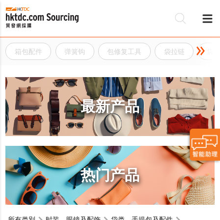
箱包配件
弹簧钩
包修复工具
袋拉链
袋
最新产品
热门产品
所有类別
时装，眼镜及配饰
袋类、手提包及配件