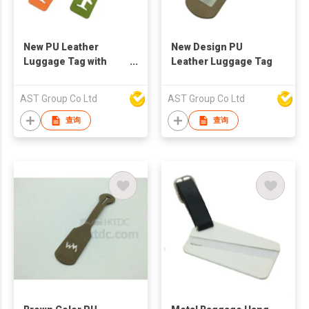
New PU Leather
New Design PU
Luggage Tag with
Leather Luggage Tag
Plane Logo
AST Group Co Ltd
AST Group Co Ltd
查询
查询