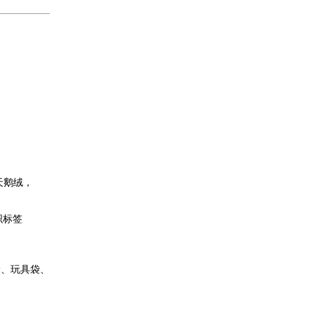
天鹅绒，
织标签
袋、玩具袋、