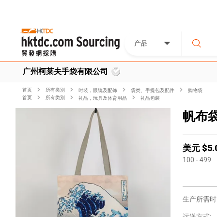
产品
广州柯莱夫手袋有限公司
首页
所有类別
时装，眼镜及配饰
袋类、手提包及配件
购物袋
首页
所有类別
礼品，玩具及体育用品
礼品包装
帆布
美元 $
5.
100
- 499
生产所需时
运送方式: