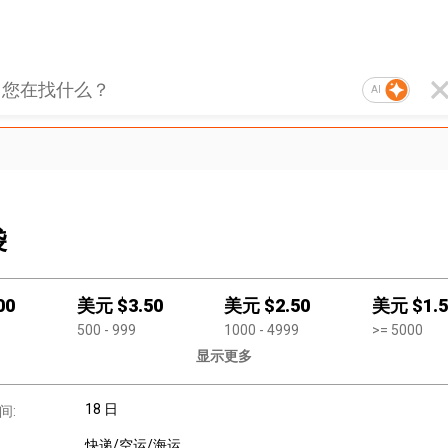
AI
袋
00
美元 $
3.50
美元 $
2.50
美元 $
1.
500
- 999
1000
- 4999
>=
5000
显示更多
18 日
间:
快递/空运/海运