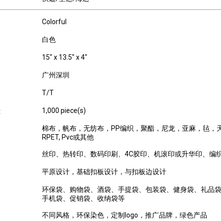
Colorful
白色
15" x 13.5" x 4"
广州深圳
T/T
1,000 piece(s)
:
棉布，帆布，无纺布，PP编织，聚酯，尼龙，亚麻，毡，
RPET, Pvc或其他
丝印、热转印、数码印刷、4C胶印、机滚印或升华印、编
平原设计，基础扣板设计，与扣板边设计
环保袋、购物袋、酒袋、手提袋、包装袋、健身袋、礼品
手机袋、促销袋、收纳袋等
不同风格，环保染色，定制logo，推广品牌，绿色产品