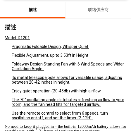
描述
联络供应商
描述
Model: D1201
Pragmatic Foldable Design, Whisper Quiet
Flexible Adjustment, up to 3.53ft in Height
Foldaway Design Standing Fan with 6 Wind Speeds and Wider
Oscillation Angle.
Its metal telescope pole allows for versatile usage, adjusting
between 20-42 inches in height.
Enjoy quiet operation (20-45db) with high airflow.
The 70° oscillating angle distributes refreshing airflow to your
room, and the fan head tilts for targeted airflow.
Use the remote control to select from 6 speeds, turn
oscillation on/off, and set the timer (2-12H).
No need to keep it plugged in - the built-in 12000mAh battery allows for