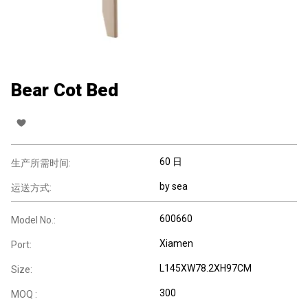
Bear Cot Bed
60 日
生产所需时间:
by sea
运送方式:
600660
Model No.:
Xiamen
Port:
L145XW78.2XH97CM
Size:
300
MOQ :