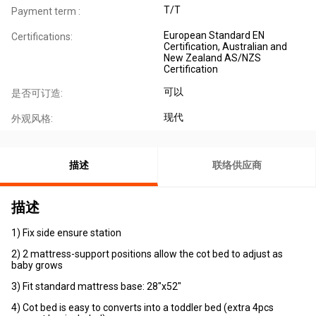
T/T
Payment term :
European Standard EN
Certifications:
Certification, Australian and
New Zealand AS/NZS
Certification
可以
是否可订造:
现代
外观风格:
描述
联络供应商
描述
1) Fix side ensure station
2) 2 mattress-support positions allow the cot bed to adjust as
baby grows
3) Fit standard mattress base: 28"x52"
4) Cot bed is easy to converts into a toddler bed (extra 4pcs