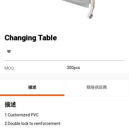
Changing Table
300pcs
MOQ:
描述
联络供应商
描述
1.Customized PVC
2.Double lock to reinforcement