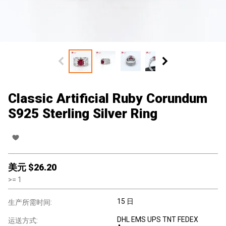
Classic Artificial Ruby Corundum
S925 Sterling Silver Ring
美元 $
26.20
>=
1
15 日
生产所需时间:
DHL EMS UPS TNT FEDEX
运送方式: