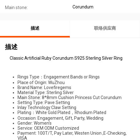
Corundum
Main stone:
描述
联络供应商
描述
Classic Artificial Ruby Corundum S925 Sterling Silver Ring
Rings Type：Engagement Bands or Rings
Place of Origin: WuZhou
Brand Name: Lovefiregems
Material Type: Sterling Silver
Main Stone: 8*8mm Cushion Princess Cut Corundum
Setting Type: Pave Setting
Inlay Technology:Claw Setting
Plating：White Gold Plated，Rhodium Plated
Occasion: Engagement, Gift, Party, Wedding
Gender: Women's
Service: OEM ODM Customized
Payment: 100T/T, Pay Later, Westen Union ,E-Checking,
VISA