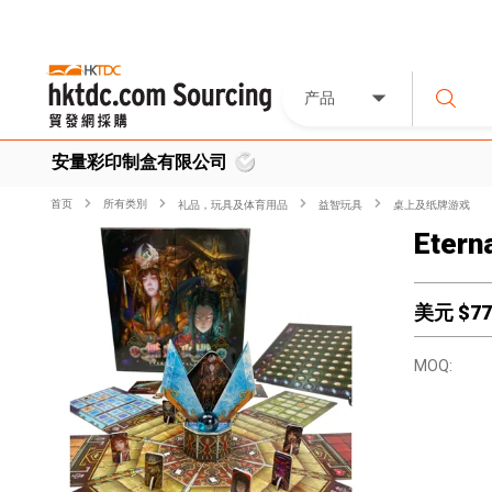
产品
安量彩印制盒有限公司
首页
所有类別
礼品，玩具及体育用品
益智玩具
桌上及纸牌游戏
Etern
美元 $
77
MOQ: