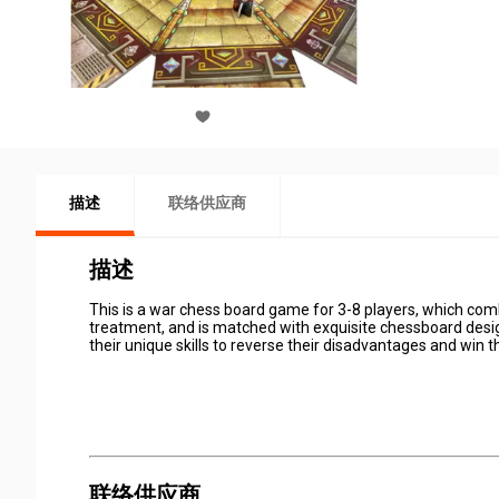
描述
联络供应商
描述
This is a war chess board game for 3-8 players, which com
treatment, and is matched with exquisite chessboard desi
their unique skills to reverse their disadvantages and win 
联络供应商