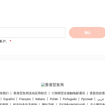
确认
帐户。
络我们
香港贸发局流动应用程式
订阅商贸全接触电邮通讯
更新您的
Español
Français
Italiano
Polski
Português
Pусский
عربى
策声明
超连结条款及细则
网站导航
京ICP备09059244号
京公网安备 1