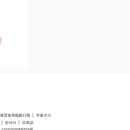
香港贸发局电邮订阅
字体大小
한국어
日本語
1010102003523号