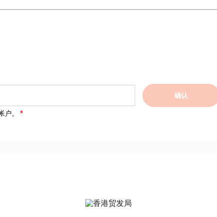
确认
帐户。