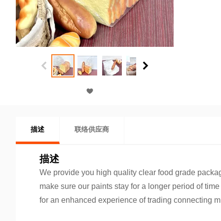
描述
联络供应商
描述
We provide you high quality clear food grade packag
make sure our paints stay for a longer period of tim
for an enhanced experience of trading connecting mi