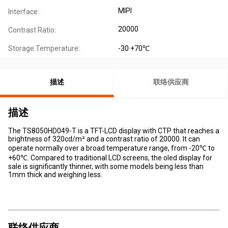
MIPI
Interface:
20000
Contrast Ratio:
Storage Temperature:
-30·+70℃
描述
联络供应商
描述
The TS8050HD049-T is a TFT-LCD display with CTP that reaches a
brightness of 320cd/m² and a contrast ratio of 20000. It can
operate normally over a broad temperature range, from -20℃ to
+60℃. Compared to traditional LCD screens, the oled display for
sale is significantly thinner, with some models being less than
1mm thick and weighing less.
联络供应商