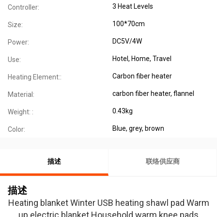
3 Heat Levels
Controller:
100*70cm
Size:
DC5V/4W
Power:
Hotel, Home, Travel
Use:
Carbon fiber heater
Heating Element::
carbon fiber heater, flannel
Material:
0.43kg
Weight: :
Blue, grey, brown
Color:
描述
联络供应商
描述
Heating blanket Winter USB heating shawl pad Warm
up electric blanket Household warm knee pads