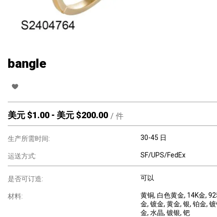
bangle
美元 $
1.00
-
美元 $
200.00
/
件
30-45 日
生产所需时间:
SF/UPS/FedEx
运送方式:
可以
是否可订造:
黄铜
, 白色黄金
, 14K金
, 9
材料:
金
, 镀金
, 黄金
, 银
, 铂金
, 
金
, 水晶
, 镀银
, 钯