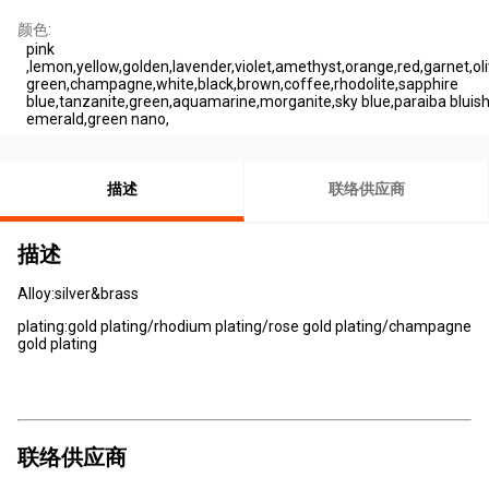
颜色:
pink
,lemon,yellow,golden,lavender,violet,amethyst,orange,red,garnet,oli
green,champagne,white,black,brown,coffee,rhodolite,sapphire
blue,tanzanite,green,aquamarine,morganite,sky blue,paraiba bluish
emerald,green nano,
描述
联络供应商
描述
Alloy:silver&brass
plating:gold plating/rhodium plating/rose gold plating/champagne
gold plating
联络供应商