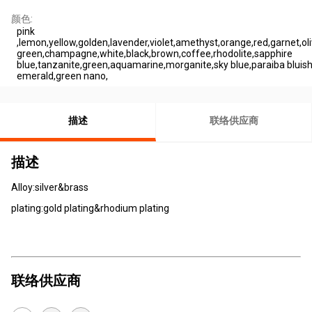
颜色:
pink
,lemon,yellow,golden,lavender,violet,amethyst,orange,red,garnet,oli
green,champagne,white,black,brown,coffee,rhodolite,sapphire
blue,tanzanite,green,aquamarine,morganite,sky blue,paraiba bluish
emerald,green nano,
描述
联络供应商
描述
Alloy:silver&brass
plating:gold plating&rhodium plating
联络供应商