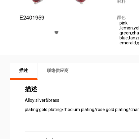
材料:
颜色:
pink
,lemon,ye
green,cha
blue,tanz
emerald,g
描述
联络供应商
描述
Alloy:silver&brass
plating:gold plating/rhodium plating/rose gold plating/ch