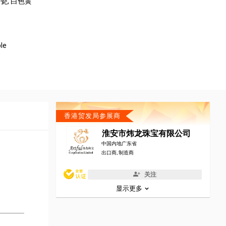
搪瓷
, 白色黄
ple
香港贸发局参展商
淮安市炜龙珠宝有限公司
中国内地广东省
出口商, 制造商
关注
显示更多