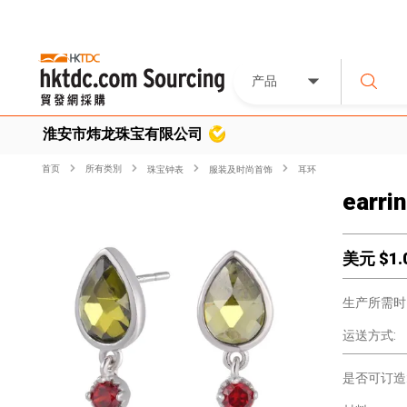
产品
淮安市炜龙珠宝有限公司
首页
所有类別
珠宝钟表
服装及时尚首饰
耳环
earri
美元 $
1.
生产所需时
运送方式:
是否可订造