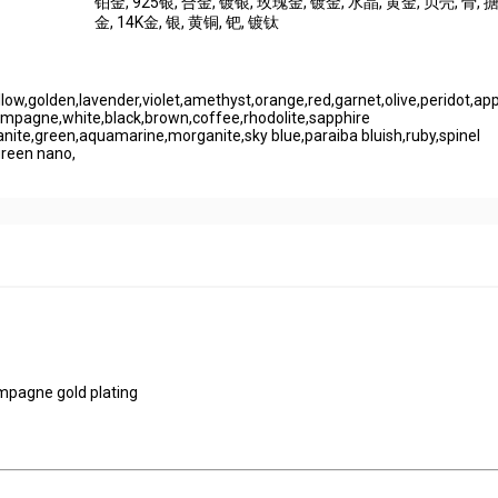
铂金
, 925银
, 合金
, 镀银
, 玫瑰金
, 镀金
, 水晶
, 黄金
, 贝壳
, 骨
, 
金
, 14K金
, 银
, 黄铜
, 钯
, 镀钛
llow,golden,lavender,violet,amethyst,orange,red,garnet,olive,peridot,ap
mpagne,white,black,brown,coffee,rhodolite,sapphire
anite,green,aquamarine,morganite,sky blue,paraiba bluish,ruby,spinel
reen nano,
ampagne gold plating