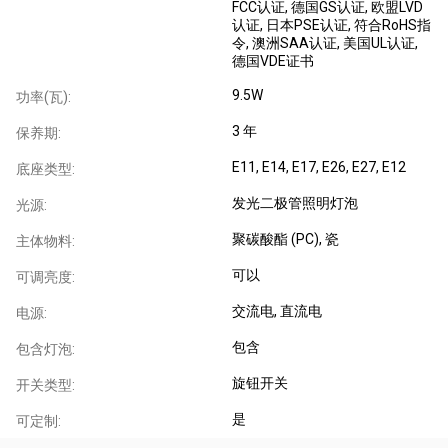
FCC认证
, 德国GS认证
, 欧盟LVD
认证
, 日本PSE认证
, 符合RoHS指
令
, 澳洲SAA认证
, 美国UL认证
,
德国VDE证书
9.5W
功率(瓦):
3 年
保养期:
E11
, E14
, E17
, E26
, E27
, E12
底座类型:
发光二极管照明灯泡
光源:
聚碳酸酯 (PC)
, 瓷
主体物料:
可以
可调亮度:
交流电
, 直流电
电源:
包含
包含灯泡:
旋钮开关
开关类型:
是
可定制: