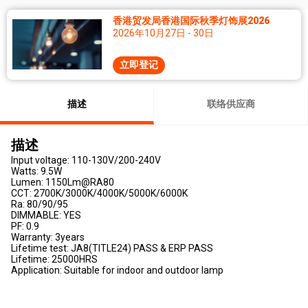
香港贸发局香港国际秋季灯饰展2026
2026年10月27日 - 30日
立即登记
描述
联络供应商
描述
Input voltage: 110-130V/200-240V
Watts: 9.5W
Lumen: 1150Lm@RA80
CCT: 2700K/3000K/4000K/5000K/6000K
Ra: 80/90/95
DIMMABLE: YES
PF: 0.9
Warranty: 3years
Lifetime test: JA8(TITLE24) PASS & ERP PASS
Lifetime: 25000HRS
Application: Suitable for indoor and outdoor lamp