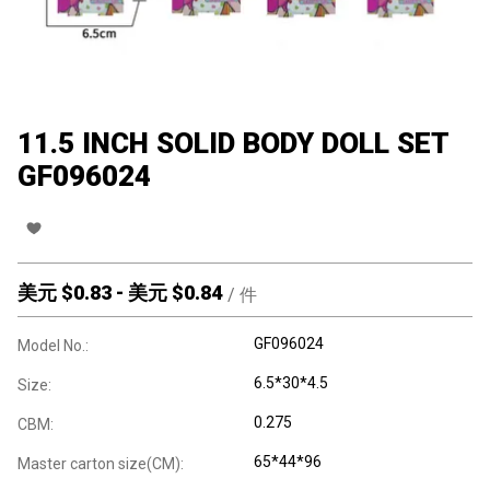
11.5 INCH SOLID BODY DOLL SET
GF096024
美元 $
0.83
-
美元 $
0.84
/
件
GF096024
Model No.:
6.5*30*4.5
Size:
0.275
CBM:
65*44*96
Master carton size(CM):