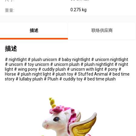
0.275 kg
重量:
描述
联络供应商
描述
# nightlight # plush unicorn # baby nightlight # unicorn nightlight
# unicorn # toy unicorn # unicorn plush # plush nightlight # night
light # wing pony # cuddly plush # unicorn with light # pony #
Horse # plush night light # plush toy # Stuffed Animal # bed time
story # lullaby plush # Plush # cuddly toy # bed time plush