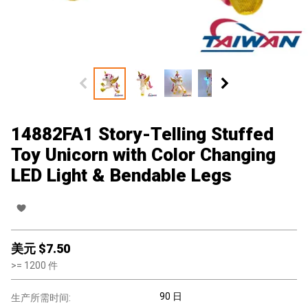
14882FA1 Story-Telling Stuffed
Toy Unicorn with Color Changing
LED Light & Bendable Legs
美元 $
7.50
>=
1200
件
90 日
生产所需时间: