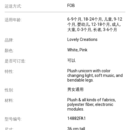
FOB
运送方式:
6-9个月
, 18-24个月
, 儿童
, 9-12
适用年龄:
个月
, 婴幼儿
, 12-18个月
, 成人
,
大童
, 0-3个月
, 长者
, 3-6个月
Lovely Creations
品牌:
White, Pink
顏色:
可以
是否可订造:
Plush unicorn with color
特性:
changing light, soft music, and
bendable legs.
男女通用
性别:
Plush & all kinds of fabrics,
材料:
polyester fiber, electronic
modules.
14882FA1
型号编号:
36 cm tall
尺寸: